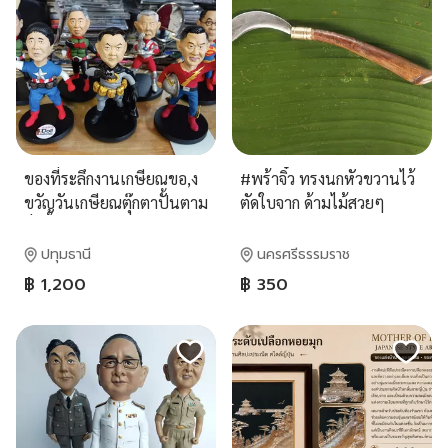
ของที่ระลึกงานเกษียณขอ,ง
#พร้าจิ๋ว ทรงนกหัวขวานไว้
ขวัญวันเกษียณตุ๊กตาปั้นตาม
ตัดใบจาก ด้ามไม้สวยๆ
สั่ง ปั้นตามแบบลูกค้า
ต้องการสั่งปั้นออนไลน์
ปทุมธานี
นครศรีธรรมราช
฿ 1,200
฿ 350