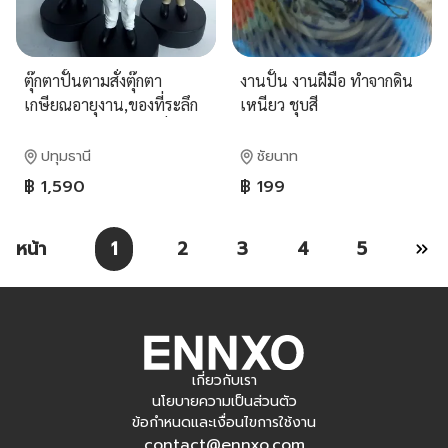
ตุ๊กตาปั้นตามสั่งตุ๊กตา
งานปั้น งานฝีมือ ทำจากดิน
เกษียณอายุงาน,ของที่ระลึก
เหนียว ชุบสี
เกษียณงาน,ของขวัญสั่งทำ
ของขวัญแฮนด์เมด
ปทุมธานี
ชัยนาท
฿ 1,590
฿ 199
หน้า
1
2
3
4
5
เกี่ยวกับเรา
นโยบายความเป็นส่วนตัว
ข้อกำหนดและเงื่อนไขการใช้งาน
contact@ennxo.com