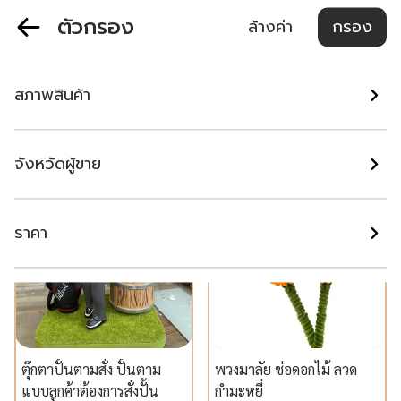
ตัวกรอง
ล้างค่า
กรอง
ของที่ระลึกงานเกษียณ - ของ
เหล็กดัดตันสีอบมุ้งลวด
ขวัญวันเกษียณ
สภาพสินค้า
ปทุมธานี
กรุงเทพมหานคร
฿ 1,590
฿ 2,000
จังหวัดผู้ขาย
แนะนำ
แนะนำ
ราคา
ตุ๊กตาปั้นตามสั่ง ปั้นตาม
พวงมาลัย ช่อดอกไม้ ลวด
แบบลูกค้าต้องการสั่งปั้น
กำมะหยี่