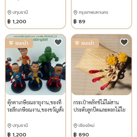
ออนไลน์
ปทุมธานี
กรุงเทพมหานคร
฿ 1,200
฿ 89
แนะนำ
แนะนำ
ตุ๊กตาเกษียณอายุงาน,ของที่
กระเป๋าคลัทช์ไม้ไผ่สาน
ระลึกเกษียณงาน,ของขวัญสั่ง
ประดับลูกปัดและดอกไม้ใย
ทำ ของขวัญแฮนด์เมด
ไหม
ปทุมธานี
เชียงใหม่
฿ 1,200
฿ 890