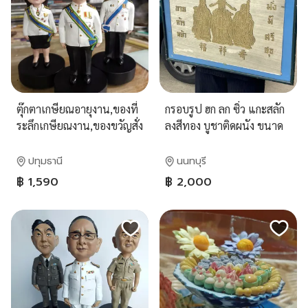
ตุ๊กตาเกษียณอายุงาน,ของที่
กรอบรูป ฮก ลก ซิ่ว แกะสลัก
ระลึกเกษียณงาน,ของขวัญสั่ง
ลงสีทอง บูชาติดผนัง ขนาด
ทำ ของขวัญแฮนด์เมด
กว้าง53ซม
ปทุมธานี
นนทบุรี
฿ 1,590
฿ 2,000