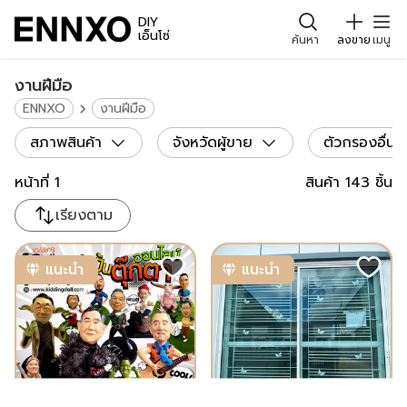
DIY
เอ็นโซ่
ค้นหา
ลงขาย
เมนู
งานฝีมือ
ENNXO
งานฝีมือ
สภาพสินค้า
จังหวัดผู้ขาย
ตัวกรองอื่น
หน้าที่
1
สินค้า
143
ชิ้น
เรียงตาม
แนะนำ
แนะนำ