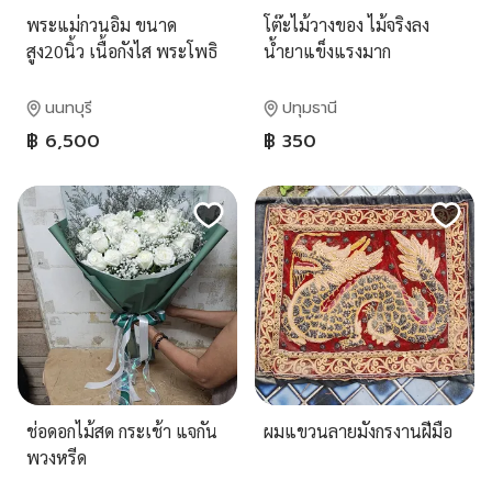
พระแม่กวนอิม ขนาด
โต๊ะไม้วางของ ไม้จริงลง
สูง20นิ้ว เนื้อกังไส พระโพธิ
น้ำยาแข็งแรงมาก
สัตว์กวนอิม ประทานพร อุ้ม
เด็ก
นนทบุรี
ปทุมธานี
฿ 6,500
฿ 350
ช่อดอกไม้สด กระเช้า แจกัน
ผมแขวนลายมังกรงานฝีมือ
พวงหรีด