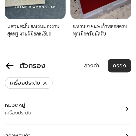
แหวนหมั้น แหวนแต่งงาน
แหวน925นพเก้าพลอยครบ
สุดหรู งานผีมือละเอียด
ทุกเม็ดครับนัดรับ
ประณีต มีใบรับประกันสินค้า
ทุกชิ้นที่ปุอามี่ Diamond Lab
กรุงเทพมหานคร
กรุงเทพมหานคร
Rama2(095-8894732)
฿ 99,999
฿ 800
ตัวกรอง
ล้างค่า
กรอง
เครื่องประดับ
หมวดหมู่
เครื่องประดับ
สภาพสินค้า