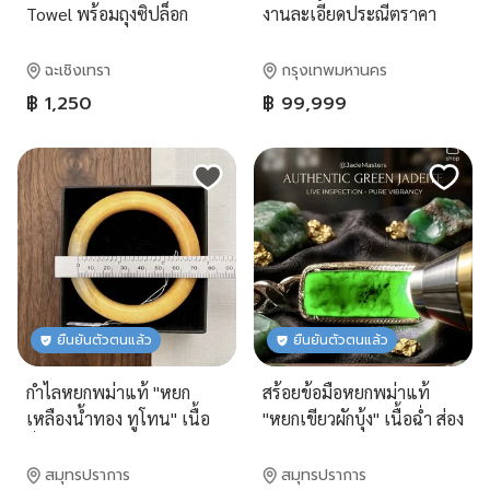
Towel พร้อมถุงซิปล็อก
งานละเอียดประณีตราคา
สบายกระเป๋า พร้อมใบรับ
ประกันสินค้าที่ปุอามี่
ฉะเชิงเทรา
กรุงเทพมหานคร
Diamond Lab Rama2(095-
฿ 1,250
฿ 99,999
8894732)
ยืนยันตัวตนแล้ว
ยืนยันตัวตนแล้ว
กำไลหยกพม่าแท้ "หยก
สร้อยข้อมือหยกพม่าแท้
เหลืองน้ำทอง ทูโทน" เนื้อ
"หยกเขียวผักบุ้ง" เนื้อฉ่ำ ส่อง
ฉ่ำ เล่นแสงสวย ไซส์ 60 มม.
ไฟโปร่งแสง ตัวเรือนสแตน
เสริมโชคลาภดึงดูดทรัพย์
เลสชุบเงิน
สมุทรปราการ
สมุทรปราการ