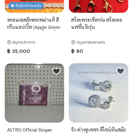
ยืนยันตัวตนแล้ว
พระแกะสลักหยกพม่าแท้ สี
สร้อยพระเชือกร่ม สร้อยคอ
กรีนแอปเปิ้ล (Apple Green
แฟชั่นวัยรุ่น
Jade) ปางสมาธิ เนื้อฉ่ำน้ำ
สดใสสวยงาม
สมุทรปราการ
กรุงเทพมหานคร
฿ 35,000
฿ 80
ASTRO Official Slogan
จิว-ต่างหูเพชร ดีไซน์ทันสมัย