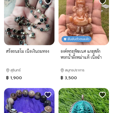
ยืนยันตัวตนแล้ว
สร้อยนะโม เนื้อเงินถมทอง
องค์พระพิฆเนศ แกะสลัก
หยกน้ำผึ้งพม่าแท้ เนื้อฉ่ำ
สวย เสริมโชคลาภ ค้าขาย
สุรินทร์
สมุทรปราการ
฿ 1,900
฿ 3,500