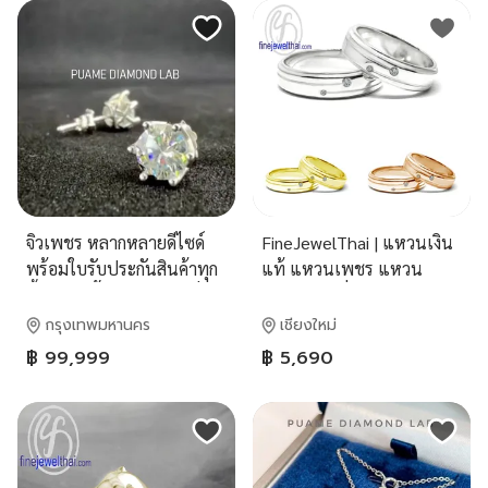
จิวเพชร หลากหลายดีไซด์
FineJewelThai | แหวนเงิน
พร้อมใบรับประกันสินค้าทุก
แท้ แหวนเพชร แหวน
ชิ้นเพชรน้ำดีมีคุณภาพ สั่ง
แต่งงาน เครื่องประดับเงิน
ทำออกแบบได้ตามที่
แท้ RC3081cz
กรุงเทพมหานคร
เชียงใหม่
ต้องการ(095-8894732)
฿ 99,999
฿ 5,690