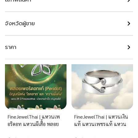
กล้องส่องเพชร อัญมณี
FineJewelThai | ชุดเครื่อง
ทองคำ
ประดับแท้ ของขวัญวันแม่
ต่างหูมุกแท้ พลอยแท้ เสริม
จังหวัดผู้ขาย
มงคล
นนทบุรี
เชียงใหม่
฿ 820
฿ 4,590
ราคา
FineJewelThai | แหวนเพ
FineJewelThai | แหวนเงิน
อริดอท แหวนผีเสื้อ พลอย
แท้ แหวนเพชรแท้ แหวน
แท้ พลอยประจำเดือนเกิด
แต่งงาน RC1236di