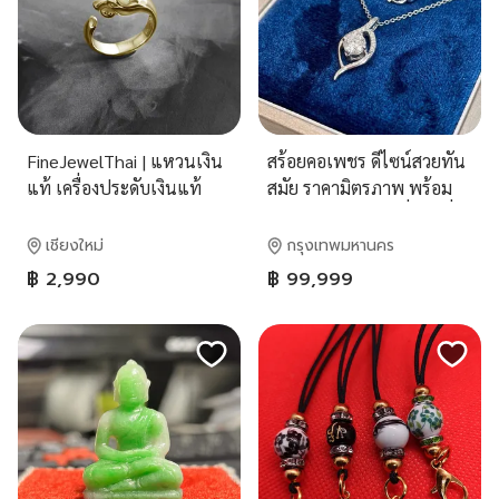
FineJewelThai | แหวนเงิน
สร้อยคอเพชร ดีไซน์สวยทัน
แท้ เครื่องประดับเงินแท้
สมัย ราคามิตรภาพ พร้อม
R138400
ใบรับประกันสินค้าที่ปุอามี่
Diamond Lab Rama2(095-
เชียงใหม่
กรุงเทพมหานคร
8894732)
฿ 2,990
฿ 99,999