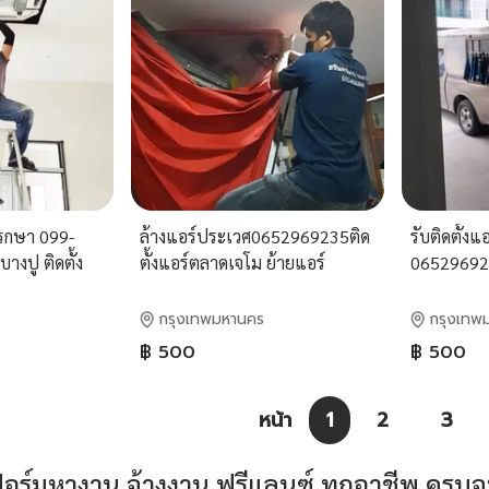
พรกษา 099-
ล้างแอร์ประเวศ0652969235ติด
รับติดตั้ง
างปู ติดตั้ง
ตั้งแอร์ตลาดเจโม ย้ายแอร์
065296923
อร์ขจรวิทย์
สุขาภิบาล ซ่อมแอร์ถนนกาญจนา
ย้ายแอร์บ
ภิเษก เฉลิมพระเกียรติร.9บริการ
สะพานสูง ร
กรุงเทพมหานคร
กรุงเทพ
ด้วยทีมช่างมืออาชีพ
ใกล้เคียงด
฿ 500
฿ 500
ราคาถูก
หน้า
1
2
3
์มหางาน จ้างงาน ฟรีแลนซ์ ทุกอาชีพ ครบจบท