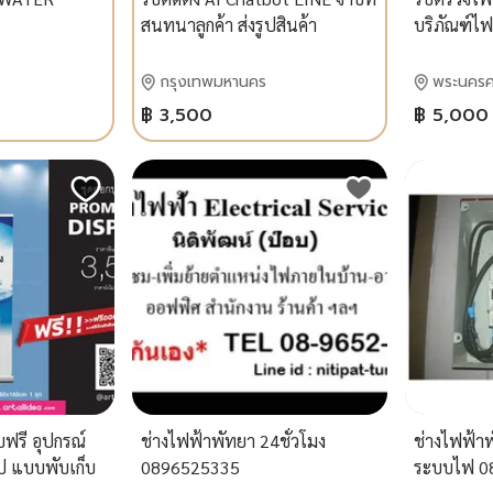
สนทนาลูกค้า ส่งรูปสินค้า
บริภัณฑ์ไ
อัตโนมัติ พร้อมใส่สินค้า 20
กฎหมาย,วิ
รายการ ขับเคลื่อนด้วย Gemini AI
08107191
กรุงเทพมหานคร
พระนครศ
฿ 3,500
฿ 5,000
ฟรี อุปกรณ์
ช่างไฟฟ้าพัทยา 24ชั่วโมง
ช่างไฟฟ้า
ูป แบบพับเก็บ
0896525335
ระบบไฟ 0