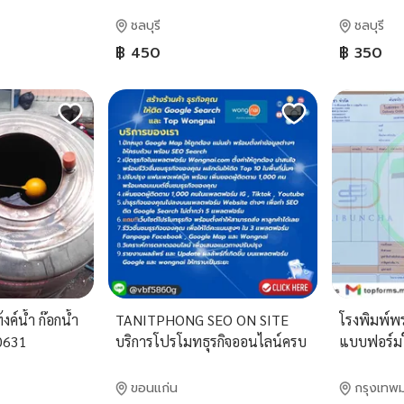
ชลบุรี
ชลบุรี
฿ 450
฿ 350
งค์น้ำ ก๊อกน้ำ
TANITPHONG SEO ON SITE
โรงพิมพ์พร
0631
บริการโปรโมทธุรกิจออนไลน์ครบ
แบบฟอร์มใ
วงจร ปักหมุด Google Map ดัน
รับเงิน เอ
SEO ติดหน้า Google Search
เอกสารบัญ
ขอนแก่น
กรุงเทพ