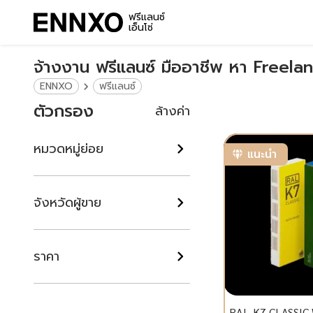
ฟรีแลนซ์
เอ็นโซ่
จ้างงาน ฟรีแลนซ์ มืออาชีพ หา Free
ENNXO
ฟรีแลนซ์
ตัวกรอง
ล้างค่า
หมวดหมู่ย่อย
แนะนำ
จังหวัดผู้ขาย
ราคา
RAL-K7 CLASSIC