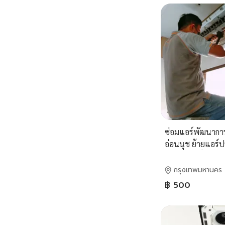
ซ่อมแอร์พัฒนาการ 
อ่อนนุช ย้ายแอร์ป
สวนหลวง กิ่งแก้ว
โม สุขาภิบาล 2 เฉ
กรุงเทพมหานคร
9
฿ 500