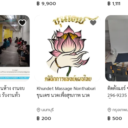
เปิดธุรกิจบน Wongnai ลงประกาศ
฿ 9,900
฿ 1,111
ในเว็บไซต์ธุรกิจ
าในห้าง งานจบ
Khundet Massage Nonthaburi
ติดตั้งแอร
 รับงานทั่ว
ขุนเดช นวดเพื่อสุขภาพ นวด
296-9235 ย
รักษา นวดผ่อนคลาย นวดเฉพาะ
น้ำยาแอร์ป
จุด คอ บ่า ไหล่ นวดแผนไทย จัด
เคียงด้วยท
นนทบุรี
กรุงเทพ
กระดูก ครบวงจร ห้างเมเจอร์
฿ 200
฿ 500
ปากเกร็ด นนทบุรี