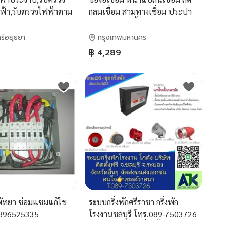
ฟฟ้า,รับตรวจไฟฟ้าตาม
กลมเชื่อม สามทางเชื่อม ประปา
ศวกรไฟฟ้า
กาวาไนซ์ ฟิตติ้งเหล็ก เกลียวและ
69
เชื่อม มีตะเข็บ ไม่มีตะเข็บ
รีอยุธยา
กรุงเทพมหานคร
฿ 4,289
พัทยา ซ่อมแซมแก้ไข
ระบบกริ่งพักศรีราชา กริ่งพัก
896525335
โรงงานชลบุรี โทร.089-7503726