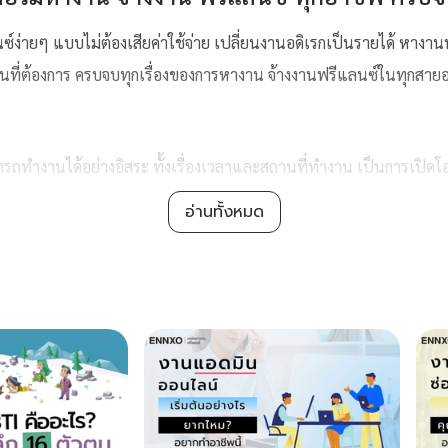
นซ์ง่ายๆ แบบไม่ต้องเสียค่าใช้จ่าย เปลี่ยนงานอดิเรกเป็นรายได้ หางาน
ี่ต้องการ ครบจบทุกเรื่องของการหางาน จ้างงานฟรีแลนซ์ในทุกสาย
ถทำงานได้อย่างอิสระ ทั้งเรื่องเวลาและสถานที่ทำงาน เป็นการเปิดโ
โอกาสในการได้งานที่
ENNXO
แพลตฟอร์มที่ช่วยให้คุณเข้าถึงผู้ว่าจ้างง
อ่านทั้งหมด
อียดงานตามที่ต้องการ พร้อมระบบการใช้งานที่สะดวกและมีประสิทธิภ
มที่รวมฟรีแลนซ์ไว้หลากหลายอาชีพ ไม่ว่าจะเป็นนักออกแบบ
มาร์เก็
ร์
สายงานสถาปัตย์ วิศวกรรม
นักรีวิว
งานบริการด้านสุขภาพและคว
ีแลนซ์เริ่มต้นได้ง่ายๆ เพียงเลือกหมวดหมู่งานที่ต้องการ หาประกาศ
ได้เลย