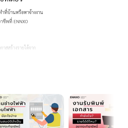
ทำที่บ้านหรือหาจ้างงาน
อาชีพที่ ENNXO
อกาสสร้างรายได้จาก
่ายๆ แถมยัง
ลงประกาศ
าพ
ตติ้ง
นักเขียน
งานบริการ
ามงาม
และ
รับจ้างทั่วไป
จากฟรีแลนซ์ แล้วทำการ