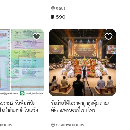
ออดพักระยอง เครื่องตั้งเวลาพัก
ปลวกแดง บ้านบึง บ้านฉาง นิคม
ชลบุรี
พัฒนา
฿ 590
ะราม2 รับพิมพ์บิล
รับถ่ายวีดีโอราคาถูกสุดคุ้ม ถ่าย/
บกำกับภาษี ใบเสร็จ
ตัดต่อ/ครบจบที่เรา โทร
กสารออกเป็นชุด
0924294814
ชี
มหานคร
กรุงเทพมหานคร