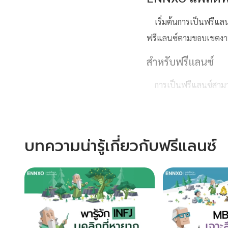
เริ่มต้นการเป็นฟรีแล
ฟรีแลนซ์ตามขอบเขตงานท
สำหรับฟรีแลนซ์
การเป็นฟรีแลนซ์สามาร
ทักษะที่คุณถนัด มาเพิ่ม
หางานได้ฟรี
ใส่รายละเ
บทความน่ารู้เกี่ยวกับฟรีแลนซ์
สำหรับผู้ว่าจ้าง
ENNXO เป็นแพลตฟอร์
ด้านธุรกิจ
โปรแกรมเมอ
เป็นต้น สามารถหาจ้างฟร
ติดต่อเพื่อคุยรายละเอียด