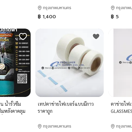
เดิร์นกรุ๊ปผิวสวยไม่เป็นสนิม
กรุงเทพมหานคร
กรุงเทพ
ระบายอากาศดีเปิดปิดเงียบนุ่ม
฿ 1,400
฿ 5
นวลสุดๆ
 น้ำรั่วซึม
เทปตาข่ายไฟเบอร์แบบมีกาว
ตาข่ายไฟเ
ติมหลังคาคลุม
ราคาถูก
GLASSMESH
ที่ดาดฟ้าให้
ได้จริงทุกฤดู
กรุงเทพมหานคร
กรุงเทพ