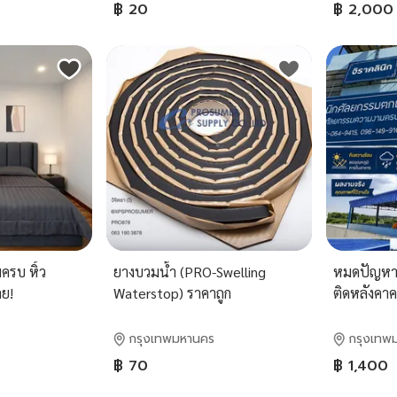
฿ 20
฿ 2,000
ครบ หิ้ว
ยางบวมน้ำ (PRO-Swelling
หมดปัญหาดา
ลย!
Waterstop) ราคาถูก
ติดหลังคาค
ทอง โมเดิร์น
งาน โครงส
กรุงเทพมหานคร
กรุงเทพ
265-3981
฿ 70
฿ 1,400