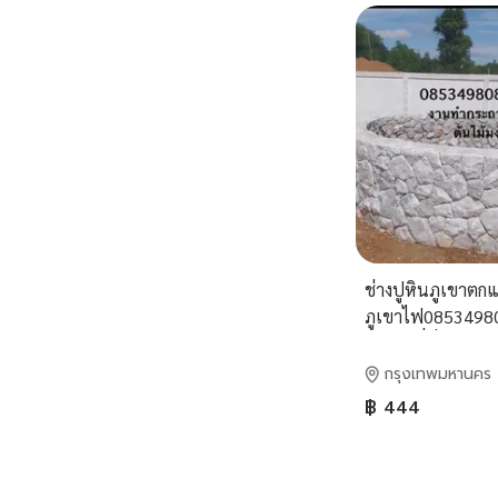
ช่างปูหินภูเขาตกแ
ภูเขาไฟ08534980
งานทุกที่ทั่วไทยคร
kfc9933
กรุงเทพมหานคร
฿ 444