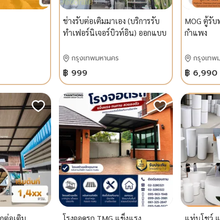
ช่างรับต่อเติมมาเอง (บริการรับ
MOG ตู้รั
ทำเฟอร์นิเจอร์บิวท์อิน) ออกแบบ
กำแพง
ตกแต่งภายใน,ต่อเติม,รับงานผ้า
ม่าน,วอลล์เปเปอร์ โดยออกแบบ
กรุงเทพมหานคร
กรุงเทพ
พร้อมให้คำปรึกษาฟรี
฿ 999
฿ 6,990
อกต่อเติม
โรงจอดรถ TMG แข็งแรง
แท่นโชว์,แ