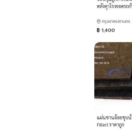
หลังคาโรงจอดรถกั
รอบนี้จัดเต็ม
ด้วยMetalSheetP
กรุงเทพมหานคร
เรียบลายไม้สีอบอุ่
฿ 1,400
เหล็กสีดำเข้มแบบโ
แผ่นชานอ้อยชุบน้ำ
Filler) ราคาถูก