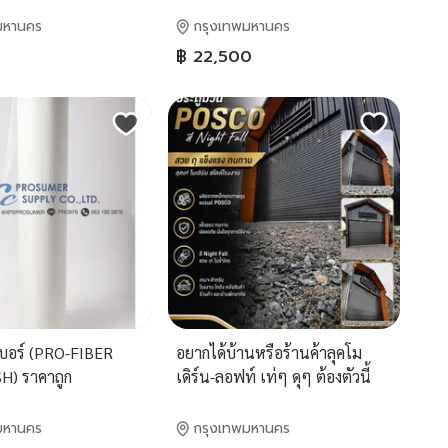
มหานคร
กรุงเทพมหานคร
฿ 22,500
บอร์ (PRO-FIBER
อยากได้บ้านหรือร้านค้าลุคโม
) ราคาถูก
เดิร์น-ลอฟท์ เท่ๆ ดุๆ ต้องตัวนี้
เลย ประตูม้วน POSCO สี Night
Fall ตัวช่วยเพิ่มความเท่ให้
มหานคร
กรุงเทพมหานคร