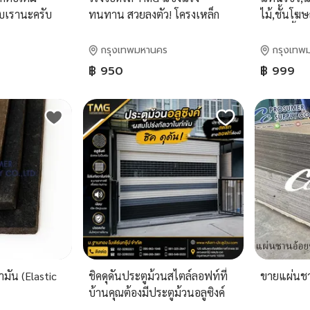
บเรานะครับ
ทนทาน สวยลงตัว! โครงเหล็ก
ไม้,ชั้นโฆษ
มาตรฐาน หลังคาเมทัลชีท
สินค้า,ชั้น
UFoam ท้อง
กันแดดกันฝน รับประกัน
กรุงเทพมหานคร
กรุงเทพ
น ตัดกับโครง
โครงสร้าง 1 ปี
฿ 950
฿ 999
มเดิร์น ไ
มัน (Elastic
ชิคดุดันประตูม้วนสไตล์ลอฟท์ที่
ขายแผ่นชา
บ้านคุณต้องมีประตูม้วนอลูซิงค์
ผสมโปร่งกัลวาไนท์ฐานทองโม