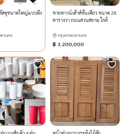
บพัสดุขนาดใหญ่แบบฝัง
ขายทาวน์เฮ้าส์ชั้นเดียว ขนาด 28
ตารางวา ถนนสวนสยาม ใกล้
MRTนพรัตน์
มหานคร
กรุงเทพมหานคร
฿ 3,200,000
ท่นวางสินค้า,แท่น
หน้าต่างบานกระทุ้งไม้สัก