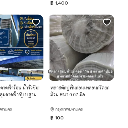
สถาปัตยกรรมของคุณ
฿ 1,400
ดฟ้าร้อน น้ำรั่วซึม!
พลาสติกปูพื้นก่อนเทคอนกรีตยก
ลุมดาดฟ้ากับ บ.ฐาน
ม้วน หนา 0.07 มิล
กรุ๊ป เพิ่มพื้นที่ใช้
ร้างแข็งแรง โทร 099-
มหานคร
กรุงเทพมหานคร
฿ 100