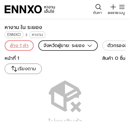
หางาน
เอ็นโซ่
ค้นหา
ลงขาย
เมนู
หางาน ใน ระยอง
ENNXO
หางาน
ล้าง
1
ค่า
จังหวัดผู้ขาย
:
ระยอง
ตัวกรองอื่
หน้าที่
1
สินค้า
0
ชิ้น
เรียงตาม
ไม่พบสินค้า