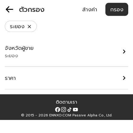
ตัวกรอง
ล้างค่า
กรอง
ระยอง
เกี่ยวกับเรา
นโยบายความเป็นส่วนตัว
ข้อกำหนดและเงื่อนไขการใช้งาน
จังหวัดผู้ขาย
contact@ennxo.com
อาคารเกษร ทาวเวอร์ ชั้น 26 ถนนราชดำริ แข
ระยอง
วงลุมพินี เขตปทุมวัน กรุงเทพมหานคร 10330
ราคา
ติดตามเรา
Facebook
Instagram
Tiktok
YouTube
© 2015 - 2026 ENNXO.COM Passive Alpha Co., Ltd.