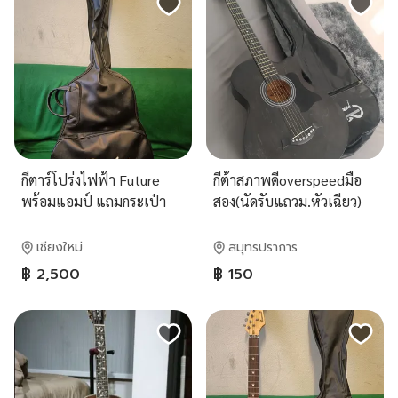
กีตาร์โปร่งไฟฟ้า Future
กีต้าสภาพดีoverspeedมือ
พร้อมแอมป์ แถมกระเป๋า
สอง(นัดรับแถวม.หัวเฉียว)
เชียงใหม่
สมุทรปราการ
฿ 2,500
฿ 150