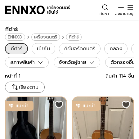
เครื่องดนตรี
เอ็นโซ่
ค้นหา
ลงขาย
เมนู
กีต้าร์
ENNXO
เครื่องดนตรี
กีต้าร์
กีต้าร์
เปียโน
คีย์บอร์ดดนตรี
กลอง
ซ
สภาพสินค้า
จังหวัดผู้ขาย
ตัวกรองอื่น
หน้าที่
1
สินค้า
114
ชิ้น
เรียงตาม
แนะนำ
แนะนำ