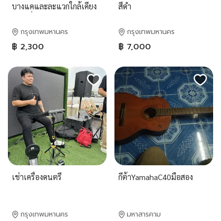
บางแคและละแวกใกล้เคียง
สีดำ
ส่งถึงที่ไม่ต้องโอนก่อน โปร่ง
ไฟฟ้า คอไม่โก่ง เสียงเพราะ
กรุงเทพมหานคร
กรุงเทพมหานคร
สายครบพร้อมใช้งาน สนใจ
฿ 2,300
฿ 7,000
ทักแชทหรือโทร
0648286496
เช่าเครื่องดนตรี
กีต้าYamahaC40มือสอง
กรุงเทพมหานคร
มหาสารคาม