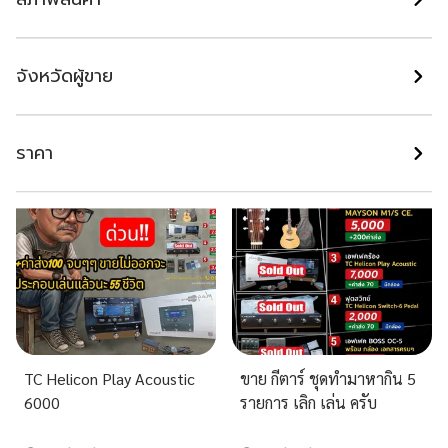
กีตาร์โปร่งไฟฟ้า Future (รุ่น
กีต้าร์โปร่ง OVERSPEED
FAG-007 EQ)
จังหวัดผู้ขาย
เชียงใหม่
พิษณุโลก
฿ 3,800
฿ 1,100
ราคา
TC Helicon Play Acoustic
ขาย กีตาร์ ชุดทำมาหากิน 5
6000
รายการ เลิก เล่น ครับ