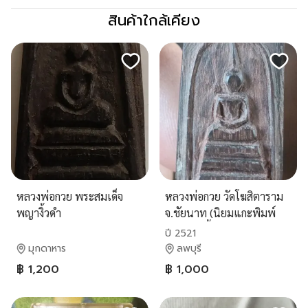
สินค้าใกล้เคียง
หลวงพ่อกวย พระสมเด็จ
หลวงพ่อกวย วัดโฆสิตาราม
พญางิ้วดำ
จ.ชัยนาท (นิยมแกะพิมพ์
สมเด็จไม้งิ้วดำ)
ปี 2521
มุกดาหาร
ลพบุรี
฿ 1,200
฿ 1,000