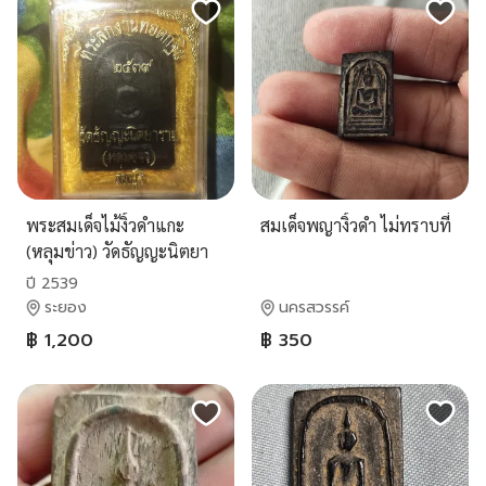
พระสมเด็จไม้งิ้วดำแกะ
สมเด็จพญางิ้วดำ ไม่ทราบที่
(หลุมข่าว) วัดธัญญะนิตยา
ราม พ.ศ.2539 ลพบุรี
ปี 2539
ระยอง
นครสวรรค์
฿ 1,200
฿ 350