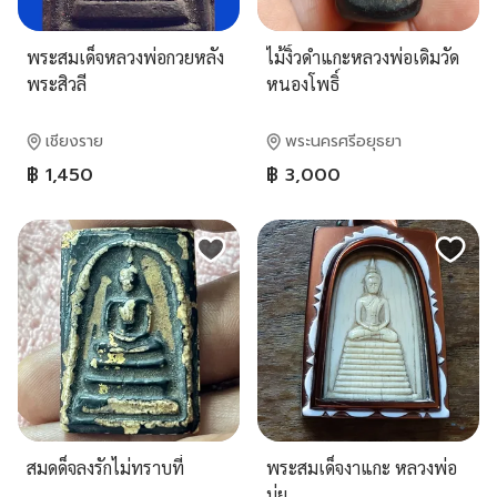
พระสมเด็จหลวงพ่อกวยหลัง
ไม้งิ้วดำแกะหลวงพ่อเดิมวัด
พระสิวลี
หนองโพธิ์
เชียงราย
พระนครศรีอยุธยา
฿ 1,450
฿ 3,000
สมดด็จลงรักไม่ทราบที่
พระสมเด็จงาแกะ หลวงพ่อ
มุ่ย