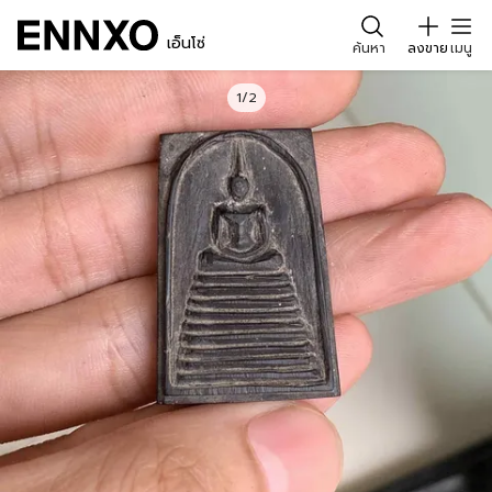
เอ็นโซ่
ค้นหา
ลงขาย
เมนู
1/2