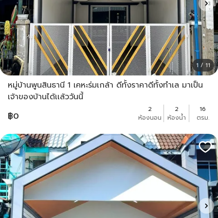
1 / 11
หมู่บ้านพูนสินธานี 1 เคหะร่มเกล้า ดีทั้งราคาดีทั้งทำเล มาเป็น
เจ้าของบ้านได้เเล้ววันนี้
2
2
16
฿
0
ห้องนอน
ห้องน้ำ
ตรม.