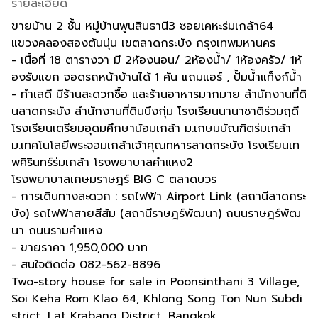
รายละเอียด
ขายบ้าน 2 ชั้น หมู่บ้านพูนสินธานี3 ซอยเคหะร่มเกล้า64
แขวงคลองสองต้นนุ่น เขตลาดกระบัง กรุงเทพมหานคร
- เนื้อที่ 18 ตารางวา มี 2ห้องนอน/ 2ห้องน้ำ/ 1ห้องครัว/ 1ห้
องรับแขก จอดรถหน้าบ้านได้ 1 คัน แถมแอร์ , ปั้มน้ำแท็งก์น้ำ
- ทำเลดี มีร้านสะดวกซื้อ และร้านอาหารมากมาย สำนักงานที่ดิ
นลาดกระบัง สำนักงานที่ดินบึงกุ่ม โรงเรียนนานาชาติร่วมฤดี
โรงเรียนเตรียมอุดมศึกษาน้อมเกล้า ม.เกษมบัณฑิตร่มเกล้า
ม.เทคโนโลยีพระจอมเกล้าเจ้าคุณทหารลาดกระบัง โรงเรียนเท
พศิรินทร์ร่มเกล้า โรงพยาบาลคำแหง2
โรงพยาบาลเกษมราษฎร์ BIG C ตลาดบวร
- การเดินทางสะดวก : รถไฟฟ้า Airport Link (สถานีลาดกระ
บัง) รถไฟฟ้าสายสีส้ม (สถานีราษฎร์พัฒนา) ถนนราษฎร์พัฒ
นา ถนนรามคำแหง
- ขายราคา 1,950,000 บาท
- สนใจติดต่อ 082-562-8896
Two-story house for sale in Poonsinthani 3 Village,
Soi Keha Rom Klao 64, Khlong Song Ton Nun Subdi
strict, Lat Krabang District, Bangkok.