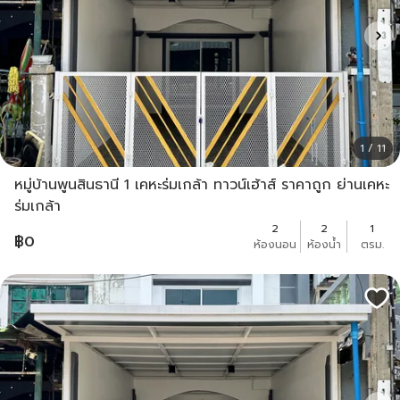
1 / 11
หมู่บ้านพูนสินธานี 1 เคหะร่มเกล้า ทาวน์เฮ้าส์ ราคาถูก ย่านเคหะ
ร่มเกล้า
2
2
1
฿
0
ห้องนอน
ห้องน้ำ
ตรม.