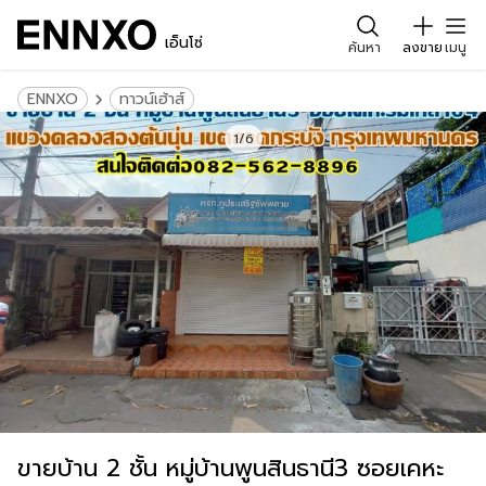
เอ็นโซ่
ค้นหา
ลงขาย
เมนู
ENNXO
ทาวน์เฮ้าส์
1/6
ขายบ้าน 2 ชั้น หมู่บ้านพูนสินธานี3 ซอยเคหะ