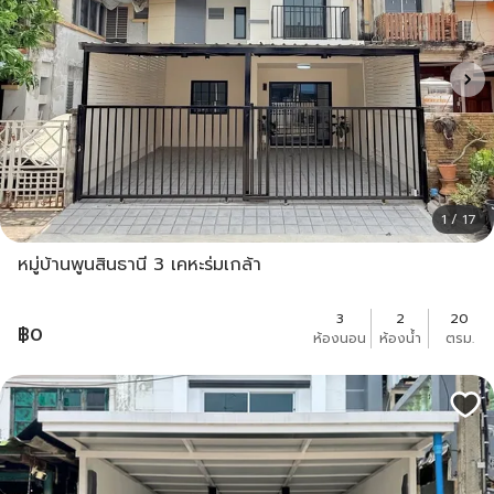
1 / 17
หมู่บ้านพูนสินธานี 3 เคหะร่มเกล้า
3
2
20
฿
0
ห้องนอน
ห้องน้ำ
ตรม.