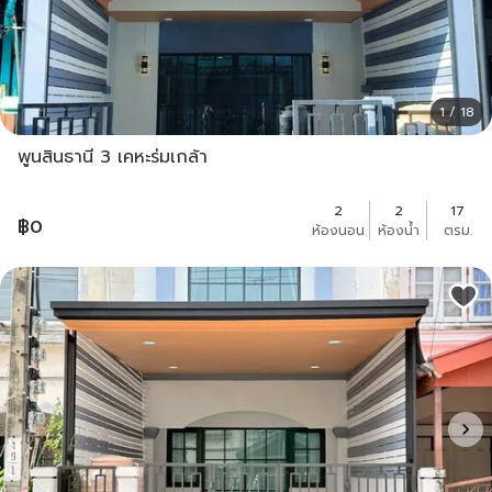
1 / 18
พูนสินธานี 3 เคหะร่มเกล้า
2
2
17
฿
0
ห้องนอน
ห้องน้ำ
ตรม.