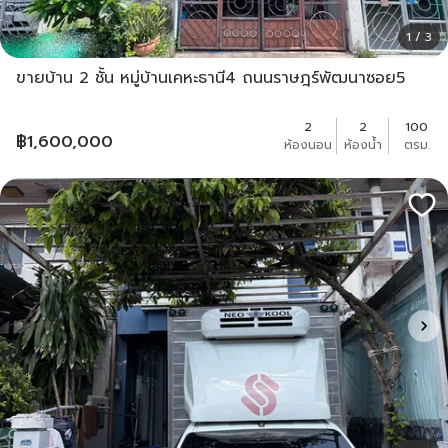
1 / 3
ขายบ้าน 2 ชั้น หมู่บ้านเคหะธานี4 ถนนราษฎร์พัฒนาซอย5
2
2
100
฿
1,600,000
ห้องนอน
ห้องน้ำ
ตรม.