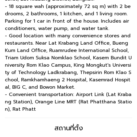
- 18 square wah (approximately 72 sq m) with 2 be
drooms, 2 bathrooms, 1 kitchen, and 1 living room.
Parking for 1 car in front of the house. Includes air
conditioners, water pump, and water tank.
- Good location with many convenience stores and
restaurants. Near Lat Krabang Land Office, Bueng
Kum Land Office, Ruamrudee International School,
Triam Udom Suksa Nomklao School, Kasem Bundit U
niversity Rom Klao Campus, King Mongkut's Universi
ty of Technology Ladkrabang, Thepsirin Rom Klao S
chool, Ramkhamhaeng 2 Hospital, Kasemrad Hospit
al, BIG C, and Bowon Market.
- Convenient transportation: Airport Link (Lat Kraba
ng Station), Orange Line MRT (Rat Phatthana Statio
n), Rat Phatt
สถานที่ตั้ง