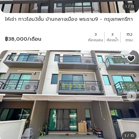
1 / 11
ให้เช่า ทาวโฮม3ชั้น บ้านกลางเมือง พระราม9 - กรุงเทพกรีฑา
3
3
152
฿
38,000
/เดือน
ห้องนอน
ห้องน้ำ
ตรม.
1 / 15