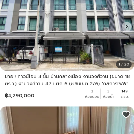
1 / 20
ขาย!! ทาวน์โฮม 3 ชั้น บ้านกลางเมือง งามวงศ์วาน (ขนาด 18
ตร.ว.) งามวงศ์วาน 47 แยก 6 (ซ.ชินเขต 2/6) ใกล้การไฟฟ้า
ส่วนภูมิภาค(สำนักงานใหญ่) หลักสี่ กทม.
3
3
149
฿
4,290,000
ห้องนอน
ห้องน้ำ
ตรม.