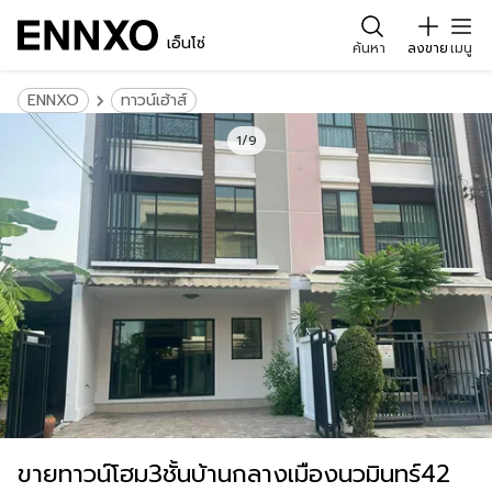
เอ็นโซ่
ค้นหา
ลงขาย
เมนู
ENNXO
ทาวน์เฮ้าส์
1/9
ขายทาวน์โฮม3ชั้นบ้านกลางเมืองนวมินทร์42