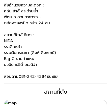
สิ่งอำนวยความสะดวก :
คลับเฮ้าส์ สระว่ายน้ำ
ฟิตเนส สวนสาธารณะ
กล้องวงจรปิด รปภ 24 ชม
สถานที่ใกล้เคียง :
NIDA
รร.เลิศหล้า
รร.บดินทรเดชา (สิงห์ สิงหเสนี)
Big C รามคำแหง
นวมินทร์ซิตี้ อเวนิว่า
สอบถาม081-242-4284ธนะชัย
สถานที่ตั้ง