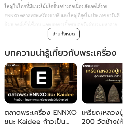
ใหญ่ในไทยที่มีแนวโน้มโตขึ้นอย่างต่อเนื่อง สังเกตได้จาก
ENNXO ตลาดพระเครื่องขายดี และใหญ่ที่สุดในประเทศ การันตี
ด้วยยอดผู้เข้าใช้งาน และยอดการซื้อขายต่อวันจำนวนมหาศาล
อ่านทั้งหมด
แล้วพระเครื่องเกิดขึ้นได้อย่างไร ทำไมพระเครื่องขายดี และได้
รับความนิยมมาก? โดยการเกิดขึ้นของพระเครื่องนั้นมีมายาวนาน
บทความน่ารู้เกี่ยวกับพระเครื่อง
เริ่มต้นมาจากการทำพระพิมพ์ ซึ่งเป็นพระพุทธรูปที่มีขนาดเล็ก
ประกอบกับได้รับอิทธิพลเรื่องศาสนาและความเชื่อที่มีการบูชา
เครื่องรางของขลังเข้ามา ทำให้เกิดวิวัฒนาการกลายเป็นพระ
เครื่องในปัจจุบัน
ปัจจัยสำคัญที่ทำให้พระเครื่องขายดีและได้รับความนิยมจากคน
ทุกเพศทุกวัย มาจากคุณค่าทางพุทธศิลป์ที่งดงามตามแต่ละยุค
ตลาดพระเครื่อง ENNXO
เหรียญหลวงปู่
สมัย, กระแสความศรัทธาในพุทธคุณโดดเด่นครอบจักรวาล ไม่ว่า
ชนะ Kaidee ก้าวเป็น
200 วัดช้างให้ 
จะเป็นเรื่องโชคลาภ แคล้วคลาดปลอดภัย ตลอดจนเรื่องธุรกิจ และ