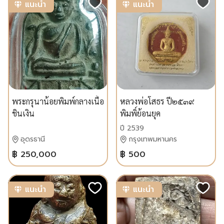
แนะนำ
แนะนำ
พระกรุนาน้อยพิมพ์กลางเนื้อ
หลวงพ่อโสธร ปี๒๕๓๙
ชินเงิน
พิมพิ์ย้อนยุค
ปี 2539
อุดรธานี
กรุงเทพมหานคร
฿ 250,000
฿ 500
แนะนำ
แนะนำ