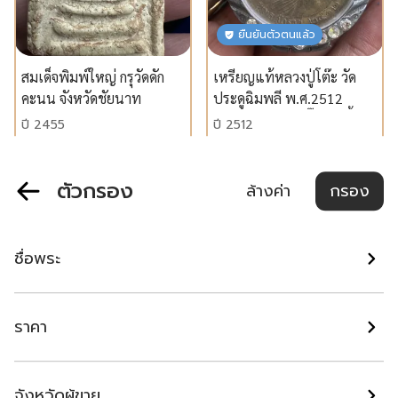
ยืนยันตัวตนแล้ว
สมเด็จพิมพ์ใหญ่ กรุวัดดัก
เหรียญแท้หลวงปู่โต๊ะ วัด
คะนน จังหวัดชัยนาท
ประดูฉิมพลี พ.ศ.2512
บล็อก 1 หลัง 1 (จิ๊กโก๋) เนื้อ
ปี 2455
ปี 2512
นวโลหะกะไหล่ทองยอดนิยม
ขอนแก่น
พระนครศรีอยุธยา
฿ 900,000
฿ 65,000
ตัวกรอง
ล้างค่า
กรอง
แนะนำ
แนะนำ
ชื่อพระ
ราคา
จังหวัดผู้ขาย