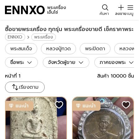
พระเครื่อง
เอ็นโซ่
ค้นหา
ลงขาย
เมนู
ซื้อขายพระเครื่อง ทุกรุ่น พระเครื่องขายดี เช็คราคาพระ
ENNXO
พระเครื่อง
พระสมเด็จ
หลวงปู่ทวด
พระปิดตา
หลวงพ่อเ
ชื่อพระ
จังหวัดผู้ขาย
ภาคของพระ
หน้าที่
1
สินค้า
10000
ชิ้น
เรียงตาม
แนะนำ
แนะนำ