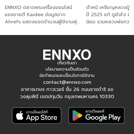
อันดับ 1 ตลาดชั้นนำ
ทุกพิมพ์นิยม
ยังรวมไปถึงความเคารพต่อพระเกจิอาจารย์ในแต่ละท่าน ทำให้
ENNXO ตลาดพระเครื่องออนไลน์
ตำหนิ เหรียญหลวงปู่ท
ตลาดพระเครื่องยังคงคึกคักและขยายตัวอย่างไม่มีที่สิ้นสุด
แซงขายดี Kaidee ข้อมูลจาก
ปี 2525 แท้ ดูยังไง มีกี
Ahrefs แสดงยอดจำนวนผู้ใช้งานพุ่ง
นิยม รวมหลวงพ่อทวด เ
พระเครื่องขายดีมีกี่ประเภท กี่เนื้อ? ดูพระ
กว่าหมื่นรายทะลุแสนต่อวัน ดูพระ
จืด ร.ศ. 200 เหรียญกล
เครื่อง ยอดนิยมขายดีที่เอ็นโซ่ ครบใน
เล็ก เหรียญราคาล่าสุด 
เครื่องก่อนซื้อขายกับ ENNXO
ที่เดียว
สำหรับเหล่านักสะสมหรือใครที่อยากเริ่มซื้อขายพระในตลาด
เกี่ยวกับเรา
พระเครื่องออนไลน์ เอ็นโซ่มีข้อมูลเบื้องต้นเกี่ยวกับวิธีดูพระเครื่อง
นโยบายความเป็นส่วนตัว
ขายดีที่นิยมซื้อหากันในตลาดโดยแบ่งเป็นประเภทพระเครื่อง
ข้อกำหนดและเงื่อนไขการใช้งาน
contact@ennxo.com
และประเภทเนื้อพระ มีดังนี้
อาคารเกษร ทาวเวอร์ ชั้น 26 ถนนราชดำริ แข
วงลุมพินี เขตปทุมวัน กรุงเทพมหานคร 10330
ประเภทพระเครื่องขายดี นิยมเช่าหาสูง
ประเภทของพระเครื่องขายดีในปัจจุบันสามารถแบ่งออกเป็น 2
ประเภทใหญ่ๆ ด้วยกัน ดังนี้
1.พระกรุ
เป็นพระเครื่องที่ถูกสร้างขึ้นมาตั้งแต่ในอดีตที่มี