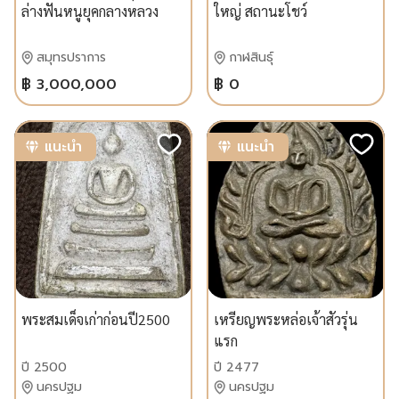
ล่างฟันหนูยุคกลางหลวง
ใหญ่ สถานะโชว์
วิจิตรนฤมล
สมุทรปราการ
กาฬสินธุ์
฿ 3,000,000
฿ 0
แนะนำ
แนะนำ
พระสมเด็จเก่าก่อนปี2500
เหรียญพระหล่อเจ้าสัวรุ่น
แรก
ปี 2500
ปี 2477
นครปฐม
นครปฐม