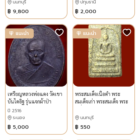
ธรรมศาลา หลังพอกผงฝั่ง
นนทบุรี
ปทุมธานี
ตะกรุดทองคำ
฿ 9,800
฿ 2,000
แนะนำ
แนะนำ
เหรียญหลวงพ่อแดง วัดเขา
พระสมเด็จเนื้อดำ พระ
บันไดอิฐ รุ่นแจกผ้าป่า
สมเด็จเก่า พระสมเด็จ พระ
ปี2516 บล็อกหางกระรอก
เครื่อง
ปี 2516
นิยมที่สุด รับประกันพระแท้
ระนอง
นนทบุรี
ผิวเดิมครับ
฿ 5,000
฿ 550