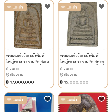
แนะนำ
แนะนำ
พระสมเด็จวัดระฆังพิมพ์
พระสมเด็จวัดระฆังพิมพ์
ใหญ่พระประธาน "เกศจรด
ใหญ่พระประธาน "เกศทะลุ
ซุ้ม" ปี 2400-2408 เนื้อปูน
ซุ้ม" (ปี 2400-2408) เนื้อปูน
ปี 2400
ปี 2400
เปลือกหอยเก่าแห้งจัดผล
เปลือกหอยเก่าถึงยุคพร้อม
เชียงราย
เชียงราย
ตรวจ $CaCO_3$ บริสุทธิ์ถึง
ใบรับรองผลตรวจทาง
฿ 17,000,000
฿ 15,000,000
99.99%!
วิทยาศาสตร์
แนะนำ
แนะนำ