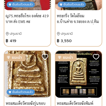
ยืนยันตัวตนแล้ว
ยืนยันตัวตนแล้ว
ญ75.พระลือโขง องค์ละ 419
พระกริ่ง วัดไผ่ล้อม
บาท ส่ง EMS คะ
อ.บ้านค่าย จ.ระยอง ล.ป.ทิม
วัดระหารไร่เสก พร้อมเลี่ยม
โบราณพร้อมเลี่ยมโบราณ
ปทุมธานี
ปทุมธานี
เดิม
฿ 419
฿ 3,550
แนะนำ
แนะนำ
ยืนยันตัวตนแล้ว
พระสมเด็จวัดระฆังรุ่นขอบ
พระสมเด็จวัดระฆังพิมพ์