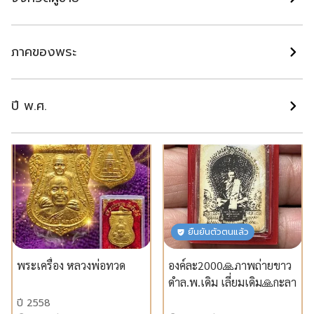
เหรียญหลวงพ่อทวด รุ่น
เหรียญเสมาพุฒซ้อน หลวง
เสาร์ ๕ มหามงคล ๑๐๐ ปี
ปู่ทวด รุ่นเลื่อนสมณศักดิ์ ๖๗
พระครูวิสัยโสภณ (ทิม) เนื้อ
เนื้อ ชุบ 3K สวยงาม เลขโคต
ปี 2555
ปี 2567
ภาคของพระ
นวโลหะ หน้ากากเงิน
11
นนทบุรี
นนทบุรี
หมายเลขโค้ด ๑๙๒๑
฿ 9,000
฿ 4,900
ปี พ.ศ.
แนะนำ
แนะนำ
ยืนยันตัวตนแล้ว
พระเครื่อง หลวงพ่อทวด
องค์ละ2000🙏ภาพถ่ายขาว
ดำล.พ.เดิม เลี่ยมเดิม🙏กะลา
ตาเดียวหลวงพ่อน้อยวัด
ปี 2558