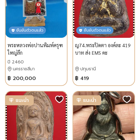
ยืนยันตัวตนแล้ว
ยืนยันตัวตนแล้ว
พระหลวงพ่อ​ปาน​พิมพ์​ครุฑ​
ญ74.พระปิดตา องค์ละ 419
ใหญ่​ลึก​
บาท ส่ง EMS คะ
ปี 2460
นครราชสีมา
ปทุมธานี
฿ 200,000
฿ 419
แนะนำ
แนะนำ