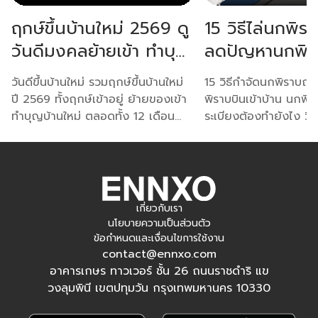
ฤกษ์ขึ้นบ้านใหม่ 2569 ดู
15 วิธีไล่นกพิร
วันดีมงคลย้ายเข้า ทำบุญ
ลดปัญหานกพิร
บ้าน 12 เดือน
บนระเบียงและห
วันดีขึ้นบ้านใหม่ รวมฤกษ์ขึ้นบ้านใหม่
15 วิธีกำจัดนกพิราบถาว
ปี 2569 ทั้งฤกษ์เข้าอยู่ ย้ายของเข้า
พิราบบินเข้าบ้าน นกพิร
ทำบุญบ้านใหม่ ตลอดทั้ง 12 เดือน
ระเบียงต้องทำยังไง วิ
ตามปฎิทินมงคล พร้อมเช็คฤกษ์ตาม
พิราบทั้งหมดได้เลยที่เอ
วันเกิดที่ห้ามใช้ 2569
ขายสินค้าออนไลน์
เกี่ยวกับเรา
นโยบายความเป็นส่วนตัว
ข้อกำหนดและเงื่อนไขการใช้งาน
contact@ennxo.com
อาคารเกษร ทาวเวอร์ ชั้น 26 ถนนราชดำริ แข
วงลุมพินี เขตปทุมวัน กรุงเทพมหานคร 10330