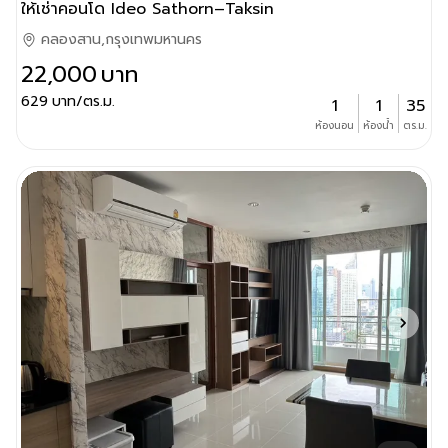
ให้เช่าคอนโด Ideo Sathorn–Taksin
คลองสาน,กรุงเทพมหานคร
22,000
บาท
629
บาท/ตร.ม.
1
1
35
ห้องนอน
ห้องน้ำ
ตร.ม.