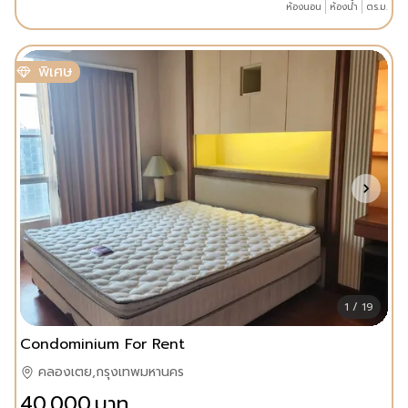
ห้องนอน
ห้องน้ำ
ตร.ม.
พิเศษ
1 / 19
Condominium For Rent
คลองเตย,กรุงเทพมหานคร
40,000
บาท