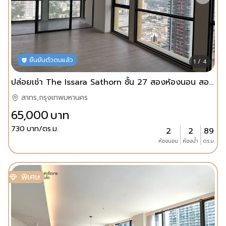
ยืนยันตัวตนแล้ว
1 / 4
ปล่อยเช่า The Issara Sathorn ชั้น 27 สองห้องนอน สองห้องน้ำ
สาทร,กรุงเทพมหานคร
65,000
บาท
730
บาท/ตร.ม.
2
2
89
ห้องนอน
ห้องน้ำ
ตร.ม.
พิเศษ