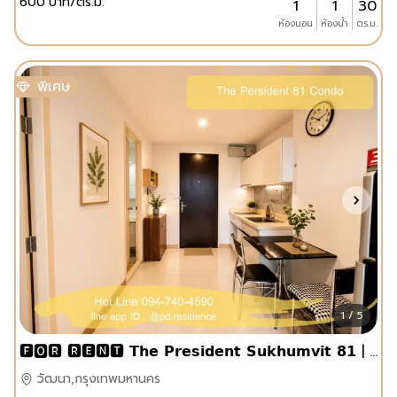
600
บาท/ตร.ม.
1
1
30
ห้องนอน
ห้องน้ำ
ตร.ม.
พิเศษ
1 / 5
🅵🅾️🆁 🆁🅴🅽🆃 𝗧𝗵𝗲 𝗣𝗿𝗲𝘀𝗶𝗱𝗲𝗻𝘁 𝗦𝘂𝗸𝗵𝘂𝗺𝘃𝗶𝘁 𝟴𝟭 | 1 ห้องนอน 1 ห้องน้ำ | ขนาด 35 ตร.ม.
วัฒนา,กรุงเทพมหานคร