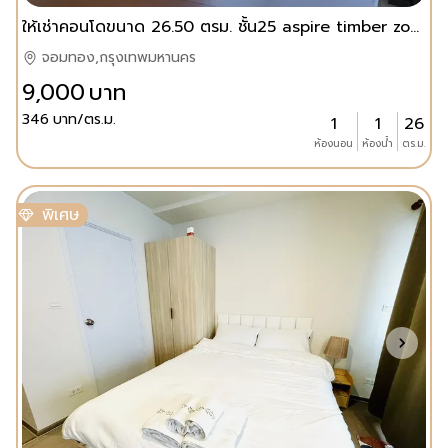
ให้เช่าคอนโดขนาด 26.50 ตรม. ชั้น25 aspire timber zone สาทร-ตากสิน
จอมทอง,กรุงเทพมหานคร
9,000
บาท
346
บาท/ตร.ม.
1
1
26
ห้องนอน
ห้องน้ำ
ตร.ม.
พิเศษ