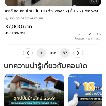
1 / 2
เซอร์เคิล คอนโดมิเนียม 1 (ตึกTower 2) ชั้น 25 (Renovate ใหม่) พร้อมอยู่!
ราชเทวี,กรุงเทพมหานคร
37,000
บาท
493
บาท/ตร.ม.
2
2
75
ห้องนอน
ห้องน้ำ
ตร.ม.
1
จาก
87
บทความน่ารู้เกี่ยวกับคอนโด