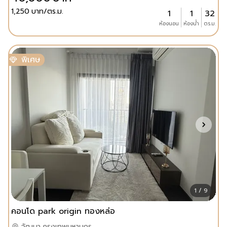
1,250
บาท/ตร.ม.
1
1
32
ห้องนอน
ห้องน้ำ
ตร.ม.
พิเศษ
1 / 9
คอนโด park origin ทองหล่อ
วัฒนา,กรุงเทพมหานคร