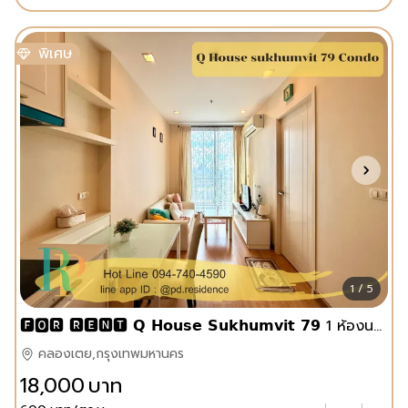
พิเศษ
1 / 5
🅵🅾️🆁 🆁🅴🅽🆃 𝗤 𝗛𝗼𝘂𝘀𝗲 𝗦𝘂𝗸𝗵𝘂𝗺𝘃𝗶𝘁 𝟳𝟵 1 ห้องนอน 1 ห้องน้ำ ขนาด 30 ตร.ม.
คลองเตย,กรุงเทพมหานคร
18,000
บาท