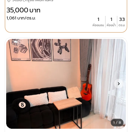
35,000
บาท
1,061
บาท/ตร.ม.
1
1
33
ห้องนอน
ห้องน้ำ
ตร.ม.
1 / 8