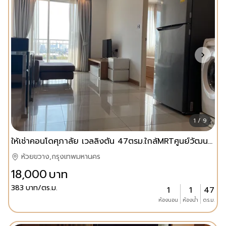
1 / 9
ให้เช่าคอนโดศุภาลัย เวลลิงตัน 47ตรม.ใกล้MRTศูนย์วัฒนธรรม
ห้วยขวาง,กรุงเทพมหานคร
18,000
บาท
383
บาท/ตร.ม.
1
1
47
ห้องนอน
ห้องน้ำ
ตร.ม.