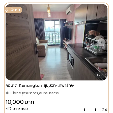
พิเศษ
1 / 8
คอนโด Kensington สุขุมวิท-เทพารักษ์
เมืองสมุทรปราการ,สมุทรปราการ
10,000
บาท
417
บาท/ตร.ม.
1
1
24