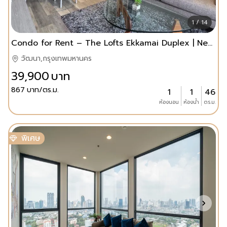
1 / 14
Condo for Rent – The Lofts Ekkamai Duplex | Newly Makeover
วัฒนา,กรุงเทพมหานคร
39,900
บาท
867
บาท/ตร.ม.
1
1
46
ห้องนอน
ห้องน้ำ
ตร.ม.
พิเศษ