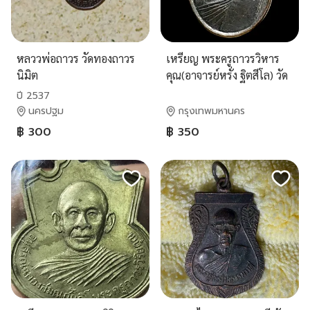
หลววพ่อถาวร วัดทองถาวร
เหรียญ พระครูถาวรวิหาร
นิมิต
คุณ(อาจารย์หรั่ง ฐิตสีโล) วัด
นินสุขาราม กรุงเทพม
ปี 2537
นครปฐม
กรุงเทพมหานคร
฿ 300
฿ 350