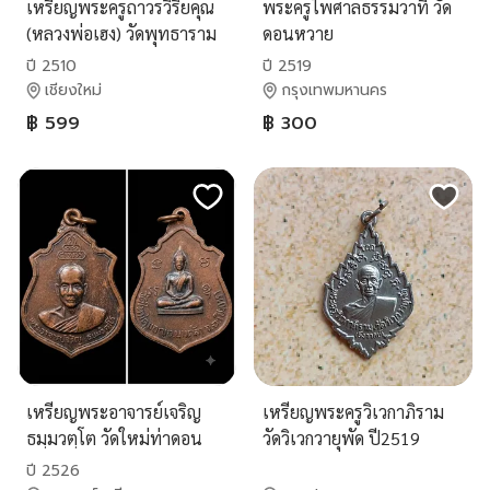
เหรียญพระครูถาวรวิริยคุณ
พระครูไพศาลธรรมวาที วัด
(หลวงพ่อเฮง) วัดพุทธาราม
ดอนหวาย
รุ่นปี 2510
ปี 2510
ปี 2519
เชียงใหม่
กรุงเทพมหานคร
฿ 599
฿ 300
เหรียญพระอาจารย์เจริญ
เหรียญพระครูวิเวกาภิราม
ธมฺมวตฺโต วัดใหม่ท่าดอน
วัดวิเวกวายุพัด ปี2519
ปี 2526