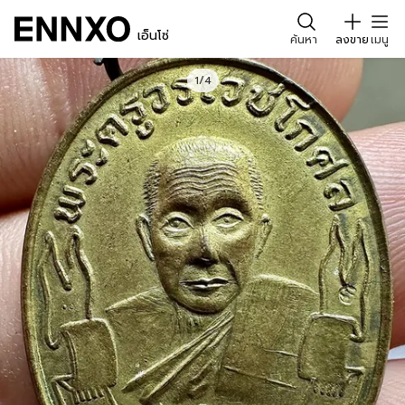
เอ็นโซ่
ค้นหา
ลงขาย
เมนู
1/4