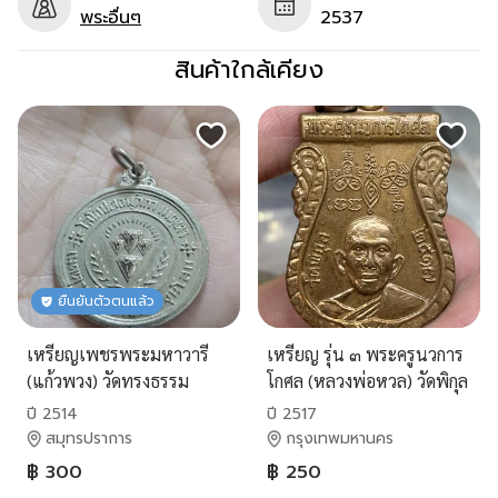
พระอื่นๆ
2537
สินค้าใกล้เคียง
ยืนยันตัวตนแล้ว
เหรียญเพชรพระมหาวารี
เหรียญ รุ่น ๓ พระครูนวการ
(แก้วพวง) วัดทรงธรรม
โกศล (หลวงพ่อหวล) วัดพิกุล
วรวิหาร อ.พระประแดง
ภาษีเจริญ กรุงเทพฯ
ปี 2514
ปี 2517
จ.สมุทรปราการ
พ.ศ.๒๕๑๗ สวยครับ
สมุทรปราการ
กรุงเทพมหานคร
฿ 300
฿ 250