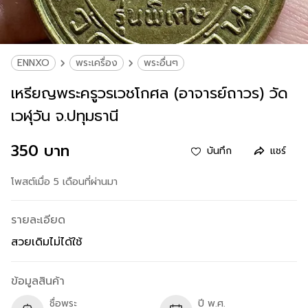
ENNXO
พระเครื่อง
พระอื่นๆ
เหรียญพระครูวรเวชโกศล (อาจารย์ถาวร) วัด
เวฬุวัน จ.ปทุมธานี
350 บาท
บันทึก
แชร์
โพสต์เมื่อ 5 เดือนที่ผ่านมา
รายละเอียด
สวยเดิมไม่ได้ใช้
ข้อมูลสินค้า
ชื่อพระ
ปี พ.ศ.