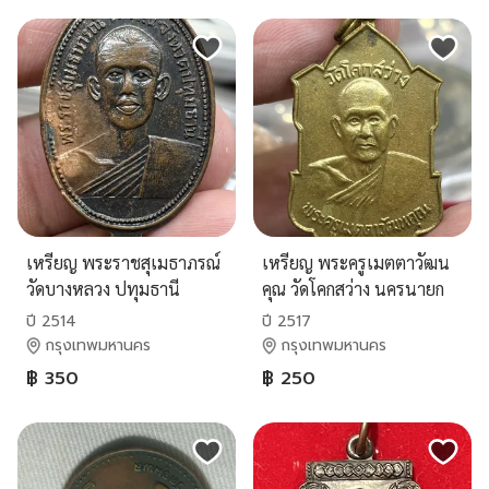
เหรียญ พระราชสุเมธาภรณ์
เหรียญ พระครูเมตตาวัฒน
วัดบางหลวง ปทุมธานี
คุณ วัดโคกสว่าง นครนายก
พ.ศ.๒๕๑๔ สวยครับ
พ.ศ.๒๕๑๗ สวยครับ
ปี 2514
ปี 2517
กรุงเทพมหานคร
กรุงเทพมหานคร
฿ 350
฿ 250