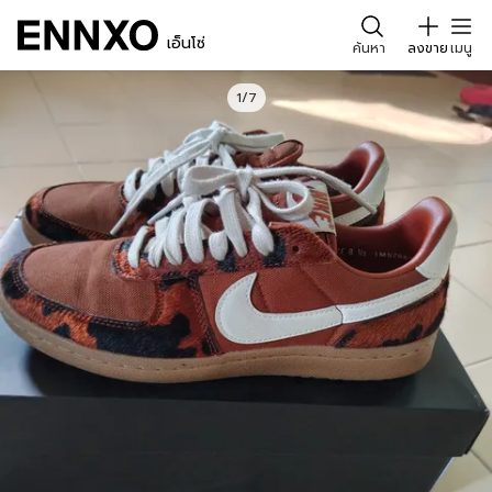
เอ็นโซ่
ค้นหา
ลงขาย
เมนู
1/7