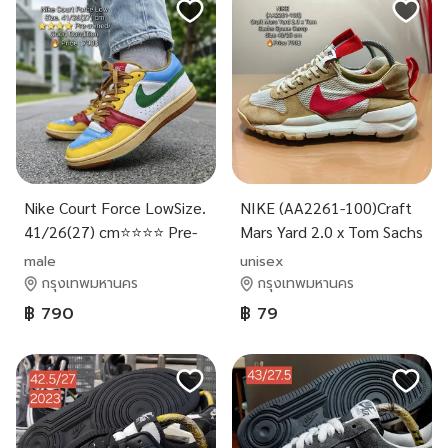
Nike Court Force LowSize.
NIKE (AA2261-100)Craft
41/26(27) cm⭐⭐⭐⭐ Pre-
Mars Yard 2.0 x Tom Sachs
owned/ Good Condition🔥
Space Camp Size 40/25
male
unisex
Price : 790฿
cm🔥Price 790฿
กรุงเทพมหานคร
กรุงเทพมหานคร
฿ 790
฿ 79