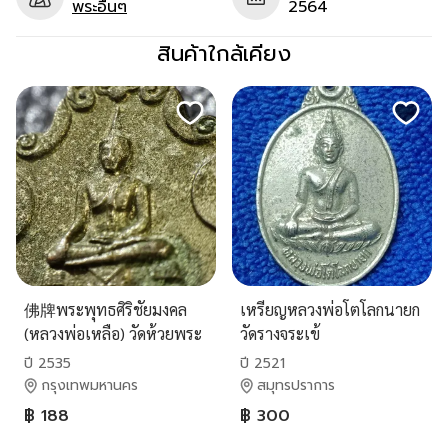
พระอื่นๆ
2564
สินค้าใกล้เคียง
佛牌พระพุทธศิริชัยมงคล
เหรียญหลวงพ่อโตโลกนายก
(หลวงพ่อเหลือ) วัดห้วยพระ
วัดรางจระเข้
ปี 2535
ปี 2521
กรุงเทพมหานคร
สมุทรปราการ
฿ 188
฿ 300