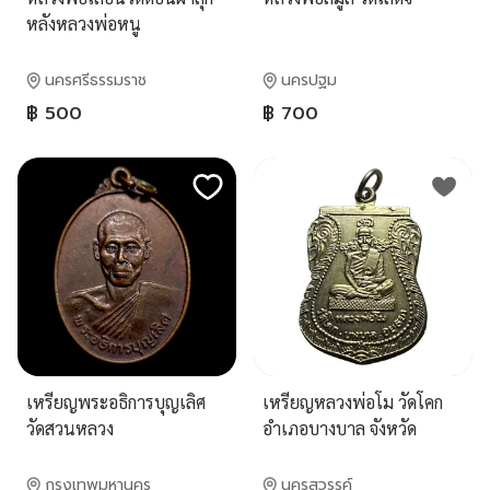
หลังหลวงพ่อหนู
นครศรีธรรมราช
นครปฐม
฿ 500
฿ 700
เหรียญพระอธิการบุญเลิศ
เหรียญหลวงพ่อโม วัดโคก
วัดสวนหลวง
อำเภอบางบาล จังหวัด
จ.สมุทรสงคราม
พระนครศรีอยุธยา
กรุงเทพมหานคร
นครสวรรค์