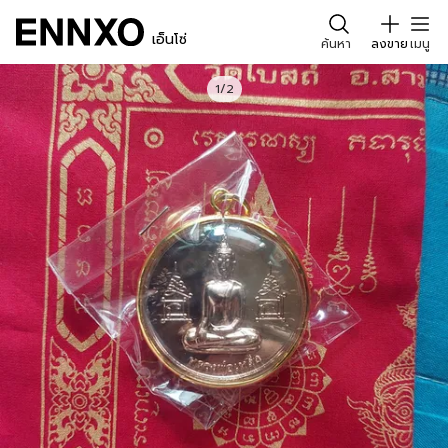
เอ็นโซ่
ค้นหา
ลงขาย
เมนู
1/2