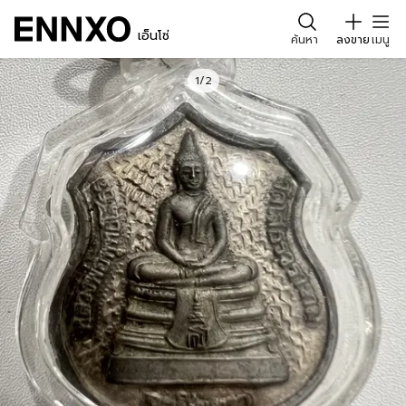
เอ็นโซ่
ค้นหา
ลงขาย
เมนู
1/2