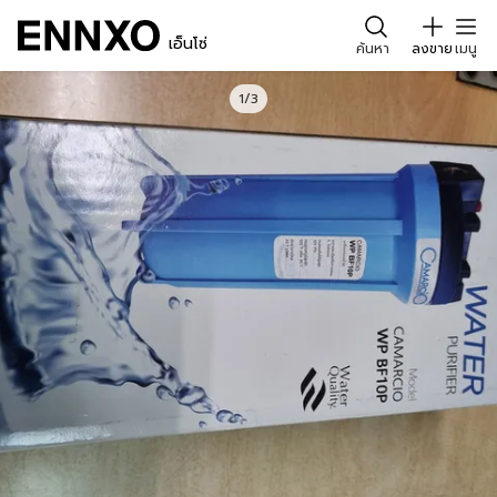
เอ็นโซ่
ค้นหา
ลงขาย
เมนู
1/3