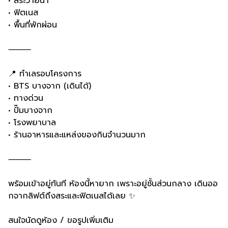
• สระว่ายน้ำ
• ฟิตเนส
• พื้นที่พักผ่อน
⸻
📍 ทำเลรอบโครงการ
• BTS บางจาก (เดินได้)
• ทางด่วน
• ปั๊มบางจาก
• โรงพยาบาล
• ร้านอาหารและแหล่งของกินจำนวนมาก
⸻
พร้อมเข้าอยู่ทันที ห้องนี้หายาก เพราะอยู่ชั้นส่วนกลาง เดินออ
กจากลิฟต์ถึงสระและฟิตเนสได้เลย ✨
สนใจนัดดูห้อง / ขอรูปเพิ่มเติม