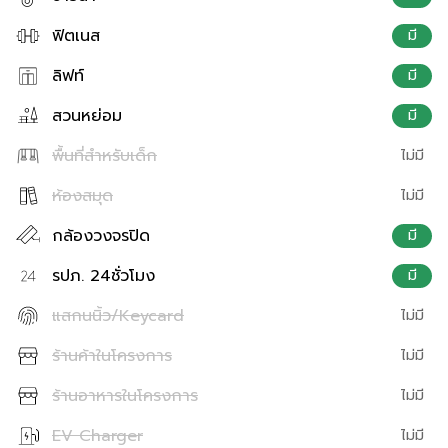
ฟิตเนส
มี
ลิฟท์
มี
สวนหย่อม
มี
พื้นที่สำหรับเด็ก
ไม่มี
ห้องสมุด
ไม่มี
กล้องวงจรปิด
มี
รปภ. 24ชั่วโมง
มี
แสกนนิ้ว/Keycard
ไม่มี
ร้านค้าในโครงการ
ไม่มี
ร้านอาหารในโครงการ
ไม่มี
EV Charger
ไม่มี