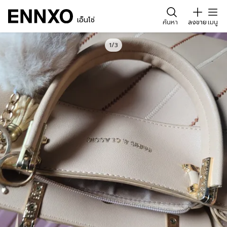
เอ็นโซ่
ค้นหา
ลงขาย
เมนู
1/3