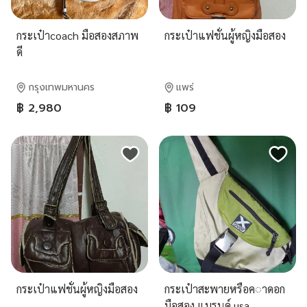
กระเป๋าcoach มือสองสภาพ
กระเป๋าแฟชั่นผู้หญิงมือสอง
ดี
กรุงเทพมหานคร
แพร่
฿ 2,980
฿ 109
กระเป๋าแฟชั่นผู้หญิงมือสอง
กระเป๋าสะพายหรือค◌าดอก
มือสอง แบรนด์ usa