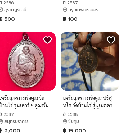
เหลือกิน เหลือใช้" ปี
ปี 2536
ปี 2537
๒๕๓๖
สุราษฎร์ธานี
กรุงเทพมหานคร
฿ 500
฿ 100
เหรียญหลวงพ่อคูณ วัด
เหรียญหลวงพ่อคูณ ปริสุ
บ้านไร่ รุ่นเสาร์ 5 คูณพัน
ทโธ วัดบ้านไร่ รุ่นเมตตา
ล้าน ปี2537
ธรรมค้ำจุนโลก เนื้อ
ปี 2537
ปี 2538
ทองแดงปี2538
สมุทรปราการ
ชัยภูมิ
฿ 2,000
฿ 15,000