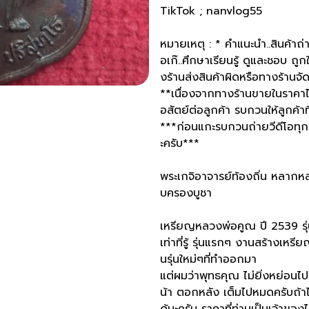
TikTok ; nanvlog55
หมายเหตุ : * คำแนะนำ..สินค้าถ่าย
อเก๊..ศึกษาเรียนรู้ ดูและชอบ ถู
งร้านส่งสินค้าผิดหรือทางร้านจัดส
**เนื่องจากทางร้านขายในราคาไ
อสัตย์ต่อลูกค้า รบกวนให้ลูกค้
***ก่อนแกะรบกวนถ่ายวีดีโอทุกค
ะครับ***
พระเกจิอาจารย์ท้องถิ่น หลากหล
บครองบูชา
เหรียญหลวงพ่อคูณ ปี 2539 รุ่น
เท่าที่รู้ รุ่นแรกๆ งานสร้างเหร
นรุ่นใหม่ๆที่ทำออกมา
แต่ผมว่าพุทธคุณ ไม่ยิ่งหย่อนไป
น้า ตอกหลัง เต็มไปหมดครับถ้าไม