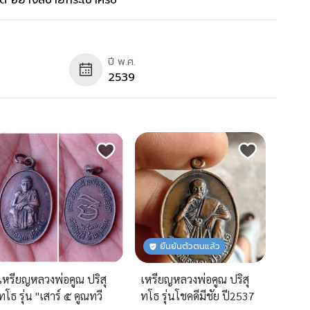
งได้ อย่างสบายกระเป๋าครับ
ปี พ.ศ.
2539
ยืนยันตัวตนแล้ว
เหรียญหลวงพ่อคูณ ปริสุ
เหรียญหลวงพ่อคูณ ปริสุ
ทโธ รุ่น "เสาร์ ๕ คูณทวี
ทโธ รุ่นโชคดีมีชัย ปี2537