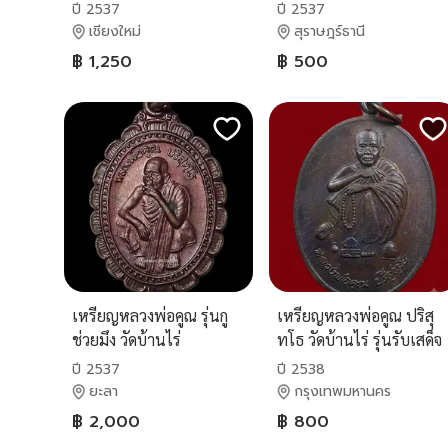
ทองแดง ตอกโค๊ด ทอง
ปี 2537
ปี 2537
เชียงใหม่
สุราษฎร์ธานี
฿ 1,250
฿ 500
เหรียญหลวงพ่อคูณ รุ่นกู
เหรียญหลวงพ่อคูณ ปริสุ
ช่วยมึง วัดบ้านไร่
ทโธ วัดบ้านไร่ รุ่นรับเสด็จ
จ.นครราชสีมา ปี2537
ปี 2537
ปี 2538
ยะลา
กรุงเทพมหานคร
฿ 2,000
฿ 800