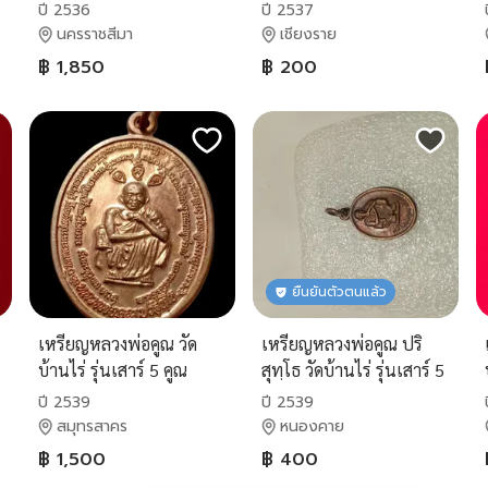
ทองแดง
ปี 2536
ปี 2537
นครราชสีมา
เชียงราย
฿ 1,850
฿ 200
ยืนยันตัวตนแล้ว
เหรียญหลวงพ่อคูณ วัด
เหรียญหลวงพ่อคูณ ปริ
บ้านไร่ รุ่นเสาร์ 5 คูณ
สุทฺโธ วัดบ้านไร่ รุ่นเสาร์ 5
ทรัพย์แสนล้าน สร้างปี
คูณทรัพย์แสนล้าน ปี
ปี 2539
ปี 2539
2539
2539
สมุทรสาคร
หนองคาย
฿ 1,500
฿ 400