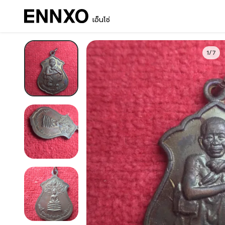
เอ็นโซ่
1/7