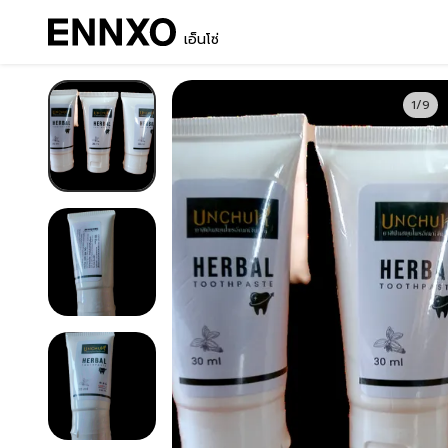
เอ็นโซ่
1/9