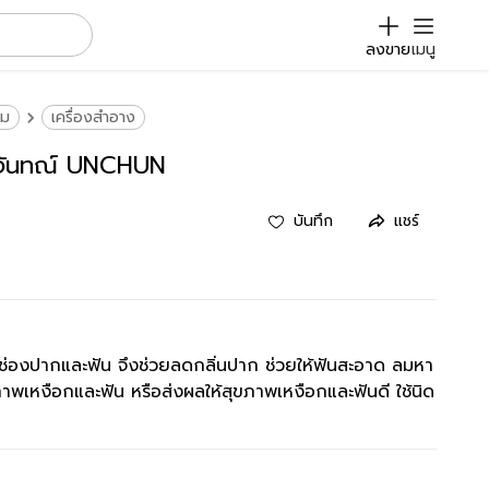
ลงขาย
เมนู
าม
เครื่องสำอาง
์จันทณ์ UNCHUN
บันทึก
แชร์
ช่องปากและฟัน จึงช่วยลดกลิ่นปาก ช่วยให้ฟันสะอาด ลมหา
ขภาพเหงือกและฟัน หรือส่งผลให้สุขภาพเหงือกและฟันดี ใช้นิด