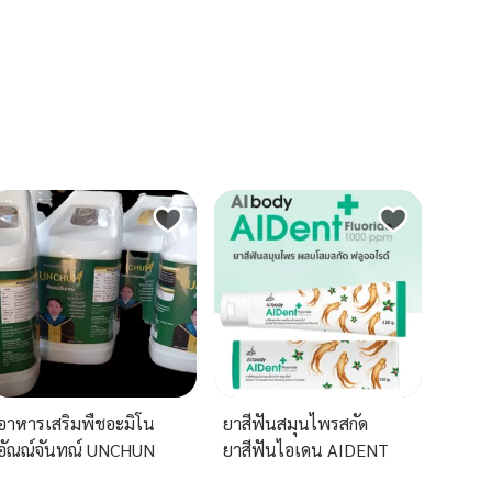
อาหารเสริมพืชอะมิโน
ยาสีฟันสมุนไพรสกัด
อัณณ์จันทณ์ UNCHUN
ยาสีฟันไอเดน AIDENT
ผสมโสมสกัด ฟลูออไรด์