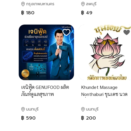
กรุงเทพมหานคร
ลพบุรี
฿ 180
฿ 49
เจนิฟู้ด GENUFOOD ผลิต
Khundet Massage
ภัณท์ดูแลสุขภาพ
Nonthaburi ขุนเดช นวด
เพื่อสุขภาพ นวดรักษา
นวดผ่อนคลาย นวดเฉพาะ
นนทบุรี
นนทบุรี
จุด คอ บ่า ไหล่ นวดแผน
฿ 590
฿ 200
ไทย จัดกระดูก ครบวงจร
ห้างเมเจอร์ ปากเกร็ด