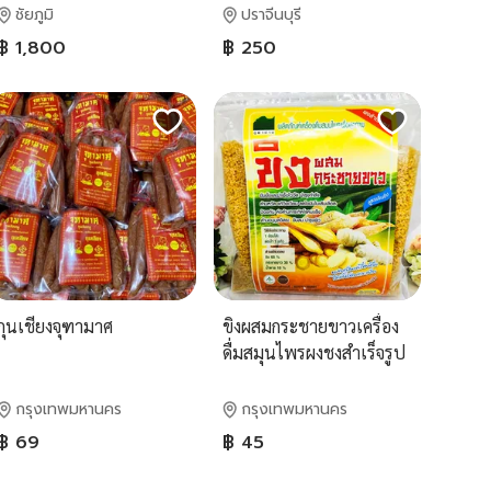
ปากหอมสดชื่นยาสีฟันขาย
ชัยภูมิ
ปราจีนบุรี
ดีโดยไอยรา จัดส่งไว
฿ 1,800
฿ 250
กุนเชียงจุฑามาศ​
ขิงผสมกระชายขาวเครื่อง
ดื่มสมุนไพรผงชงสำเร็จรูป
300 กรัม
กรุงเทพมหานคร
กรุงเทพมหานคร
฿ 69
฿ 45