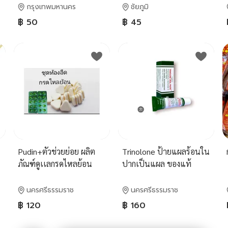
กรุงเทพมหานคร
ชัยภูมิ
฿ 50
฿ 45
Pudin+ตัวช่วยย่อย ผลิต
Trinolone ป้ายแผลร้อนใน
ภัณฑ์ดูเเลกรดไหลย้อน
ปากเป็นแผล ของแท้
ท้องอืด
นครศรีธรรมราช
นครศรีธรรมราช
฿ 120
฿ 160