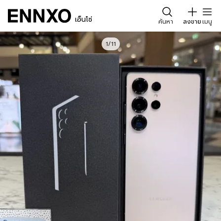
เอ็นโซ่
ค้นหา
ลงขาย
เมนู
1/11