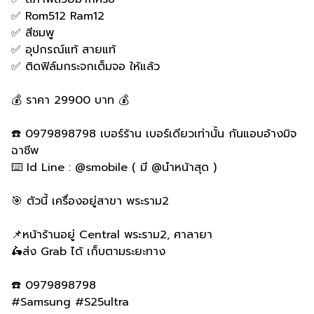
✅ Rom512 Ram12
✅ สีชมพู
✅ อุปกรณ์แท้ สายแท้
✅ ติดฟิล์มกระจกเต็มจอ ให้แล้ว
💰 ราคา 29900 บาท 💰
☎️ 0979898798 เบอร์ร้าน เบอร์เดียวเท่านั้น กันแอบอ้างมิจ
ฉาชีพ
⌨️ Id Line : @smobile ( มี @นำหน้าสุด )
🎯 ตัวนี้ เครื่องอยู่สาขา พระราม2
📌หน้าร้านอยู่ Central พระราม2, ศาลายา
🛵ส่ง Grab ได้ เก็บตามระยะทาง
☎️ 0979898798
#Samsung #S25ultra