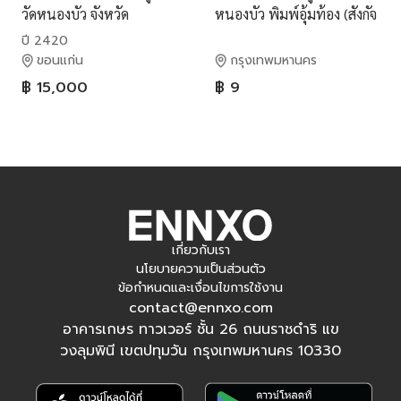
วัดหนองบัว จังหวัด
หนองบัว พิมพ์อุ้มท้อง (สังกัจ
กาญจนบุรี
จายน์) 1 ในเบญจภาคีแห่ง
ปี 2420
วัดหนองบัว จ.กาญจนบุรี
ขอนแก่น
กรุงเทพมหานคร
฿ 15,000
฿ 9
เกี่ยวกับเรา
นโยบายความเป็นส่วนตัว
ข้อกำหนดและเงื่อนไขการใช้งาน
contact@ennxo.com
อาคารเกษร ทาวเวอร์ ชั้น 26 ถนนราชดำริ แข
วงลุมพินี เขตปทุมวัน กรุงเทพมหานคร 10330