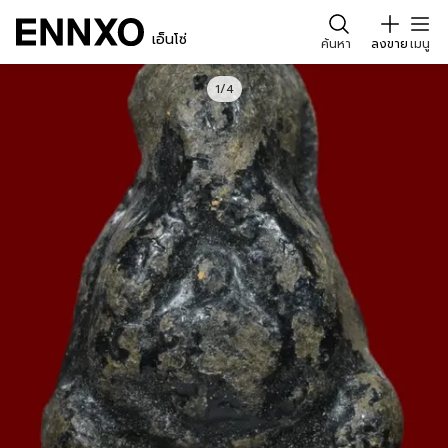
เอ็นโซ่
ค้นหา
ลงขาย
เมนู
1/4