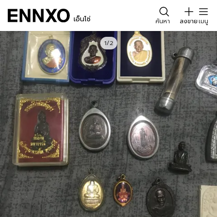
เอ็นโซ่
ค้นหา
ลงขาย
เมนู
1/2