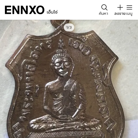
เอ็นโซ่
ค้นหา
ลงขาย
เมนู
1/3