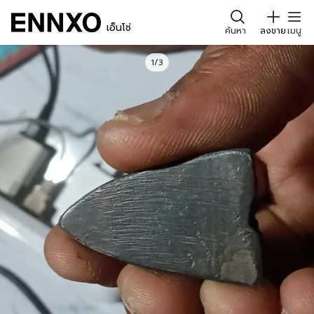
เอ็นโซ่
ค้นหา
ลงขาย
เมนู
1/3