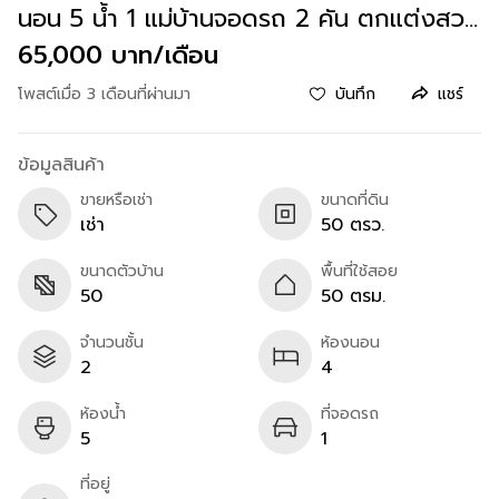
นอน 5 น้ำ 1 แม่บ้านจอดรถ 2 คัน ตกแต่งสวย
แอร์ฯ เฟอร์ฯครบ ราคารเช่า 65,000
65,000 บาท/เดือน
โพสต์เมื่อ 3 เดือนที่ผ่านมา
บันทึก
แชร์
ข้อมูลสินค้า
ขายหรือเช่า
ขนาดที่ดิน
เช่า
50 ตรว.
ขนาดตัวบ้าน
พื้นที่ใช้สอย
50
50 ตรม.
จำนวนชั้น
ห้องนอน
2
4
ห้องน้ำ
ที่จอดรถ
5
1
ที่อยู่