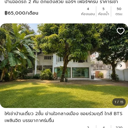
บ้านจอดรถ 2 คัน ตกแต่งสวย แอร์ฯ เฟอร์ฯครบ ราคารเช่า
65,000
4
5
50
฿
65,000
/เดือน
ห้องนอน
ห้องน้ำ
ตรม.
1 / 15
ให้เช่าบ้านเดี่ยว 2ชั้น ย่านใจกลางเมือง ซอยร่วมฤดี ใกล้ BTS
เพลินจิต บรรยากาศร่มรื่น
2
4
220