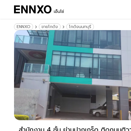
เอ็นโซ่
ENNXO
ขายโกดัง
โกดังนนทบุรี
สำนักงาน 4 ชั้น ย่านปากเกร็ด ติดถนนต