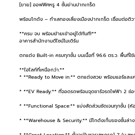
[ขาย] ออฟฟิศหรู 4 ชั้นย่านปากเกร็ด
พร้อมโกดัง – ทำเลทองเลี่ยงเมืองปากเกร็ด เชื่อมต่อติว
**ครบ จบ พร้อมย้ายเข้าอยู่ได้ทันที!**
อาคารสำนักงานดีไซน์โมเดิร์น
ตกแต่ง Built-in ครบทุกชั้น บนเนื้อที่ 96.6 ตร.ว. พื้นที
**ไฮไลท์ที่เหนือกว่า:**
* **Ready to Move in:** ตกแต่งสวย พร้อมแอร์และเครื่
* **EV Ready:** ที่จอดรถพร้อมจุดชาร์จรถไฟฟ้า 2 ช่อ
* **Functional Space:** แบ่งสัดส่วนชัดเจนทุกชั้น (
* **Warehouse & Security:** มีโกดังเก็บของชั้นล่าง
* **Great Location:** ตั้งอยู่ในซอยสหกรณ์ 7 (ม.สหก