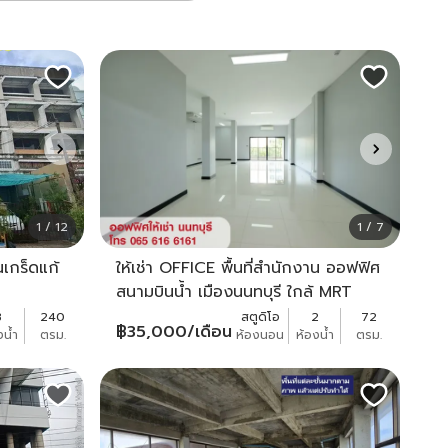
1 / 12
1 / 7
นเกร็ดแก้
ให้เช่า OFFICE พื้นที่สำนักงาน ออฟฟิศ
สนามบินน้ำ เมืองนนทบุรี ใกล้ MRT
3
240
สตูดิโอ
2
72
฿
35,000
/เดือน
งน้ำ
ตรม.
ห้องนอน
ห้องน้ำ
ตรม.