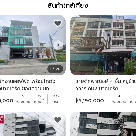
สินค้าใกล้เคียง
1 / 20
ักงานออฟฟิต พร้อมโกดัง
ขายตึกพาณิชย์ 4 ชั้น หมู่บ้า
องปากเกร็ด ซอยติวานนท์-
วการ์เด้น2 ปากเกร็ด
ด22 ปากซอยสหกรณ์ซอย7
5
12
1144
4
0,000
฿
5,190,000
ห้องนอน
ห้องน้ำ
ตรม.
ห้องนอน
ห้อ