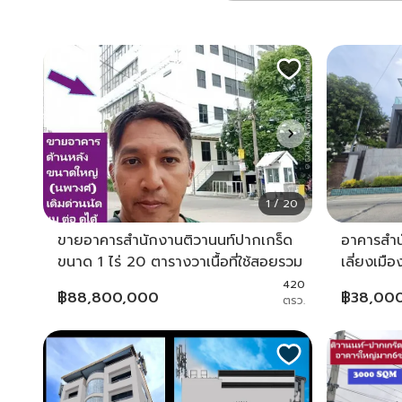
1 / 20
ขายอาคารสำนักงานติวานนท์ปากเกร็ด
อาคารสำน
ขนาด 1 ไร่ 20 ตารางวาเนื้อที่ใช้สอยรวม
เลี่ยงเมื
8 ชั้นราว 3,500 ตารางเมตรทำเลเด่น
ปากเกร็
420
฿
88,800,000
฿
38,00
ตรว.
หน้าหมู่บ้านลานทองหมู่บ้านมีประมาณ
1,500 หลัง