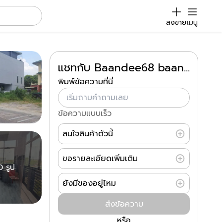
ลงขาย
เมนู
แชทกับ Baandee68​ baandee.wa​
พิมพ์ข้อความที่นี่
ข้อความแบบเร็ว
สนใจสินค้าตัวนี้
ขอรายละเอียดเพิ่มเติม
0 รูป
ยังมีของอยู่ไหม
ส่งข้อความ
หรือ