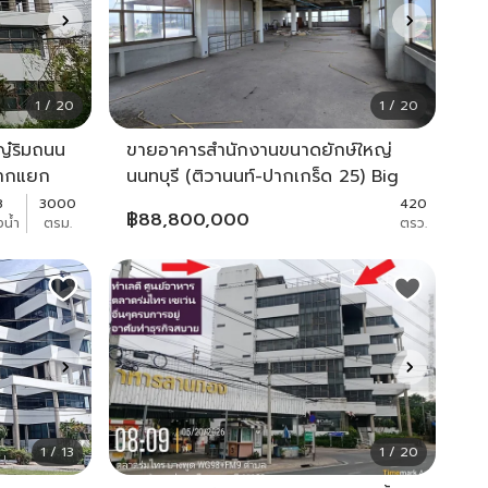
1 / 20
1 / 20
๋ริมถนน
ขายอาคารสำนักงานขนาดยักษ์ใหญ่
จากแยก
นนทบุรี (ติวานนท์-ปากเกร็ด 25) Big
 3000
office building 6-8 Floors พื้นที่
8
3000
420
฿
88,800,000
งน้ำ
ตรม.
ตรว.
วนกลับ
ใช้สอย 3500 ตารางเมตร Sqmใกล้
แจ้งวัฒนะ
1 / 13
1 / 20