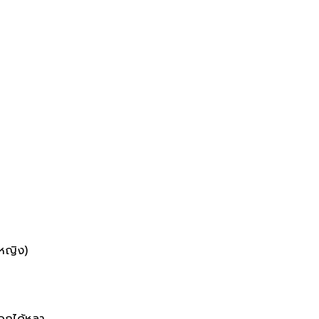
-หญิง)
ออกได้หลา