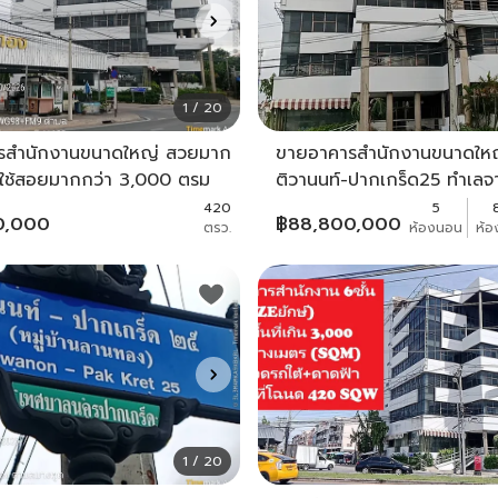
1 / 20
รสำนักงานขนาดใหญ่ สวยมาก
ขายอาคารสำนักงานขนาดใหญ
นที่ใช้สอยมากกว่า 3,000 ตรม
ติวานนท์-ปากเกร็ด25 ทำเล
พร้อมโอนราคาไม่แพง ติดถนน
ปากเกร็ด2กิโลกว่า 7-8 ชั้น
420
5
0,000
฿
88,800,000
ตรว.
ห้องนอน
ห้อ
านนท์-ปากเกร็ด 25
ตารางเมตรหาไม่ได้แล้ว ใกล้
แจ้งวัฒนะ หรือเข้าเมืองทอง
1 / 20