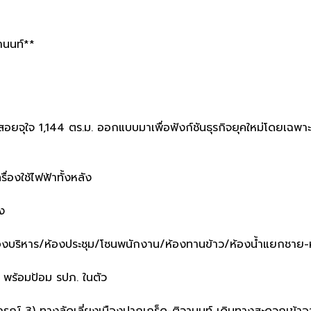
านนท์**
่ใช้สอยจุใจ 1,144 ตร.ม. ออกแบบมาเพื่อฟังก์ชันธุรกิจยุคใหม่โดยเฉพาะ
องใช้ไฟฟ้าทั้งหลัง
ง
ห้องบริหาร/ห้องประชุม/โซนพนักงาน/ห้องทานข้าว/ห้องน้ำแยกชาย
 พร้อมป้อม รปภ. ในตัว
รณ์ 3) ทางลัดเลี่ยงเมืองปากเกร็ด-ติวานนท์ เดินทางสะดวกเข้า