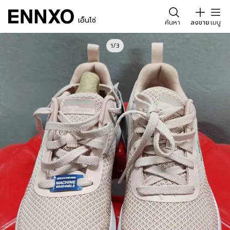
เอ็นโซ่
ค้นหา
ลงขาย
เมนู
1/3