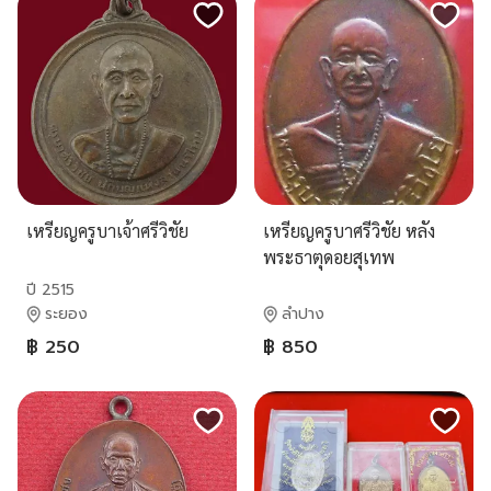
เหรียญครูบาเจ้าศรีวิชัย
เหรียญครูบาศรีวิชัย หลัง
พระธาตุดอยสุเทพ
ปี 2515
ระยอง
ลำปาง
฿ 250
฿ 850