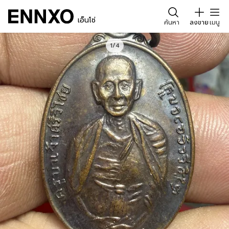
เอ็นโซ่
ค้นหา
ลงขาย
เมนู
1/4