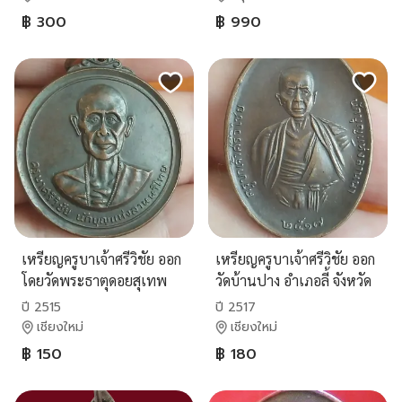
฿ 300
฿ 990
เหรียญครูบาเจ้าศรีวิชัย ออก
เหรียญครูบาเจ้าศรีวิชัย ออก
โดยวัดพระธาตุดอยสุเทพ
วัดบ้านปาง อำเภอลี้ จังหวัด
ราชวรวิหาร จังหวัดเชียงใหม่
ลำพูน รุ่นปี พ.ศ. 2517
ปี 2515
ปี 2517
ปี 2515
เชียงใหม่
เชียงใหม่
฿ 150
฿ 180