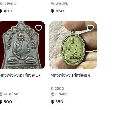
เชียงใหม่
นครปฐม
฿ 400
฿ 650
หลวงพ่อพรหม วัดช่องแค
หลวงพ่อพรม วัดช่องแค
ปี 2500
พิษณุโลก
เชียงใหม่
฿ 500
฿ 350