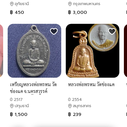
อุทัยธานี
กรุงเทพมหานคร
฿ 450
฿ 3,000
เหรียญหลวงพ่อพรหม วัด
หลวงพ่อพรหม วัดช่องแค
ช่องแค จ.นครสวรรค์
เหรียญสรงน้ำ เนื้อขา
ปี 2517
ปี 2554
ปิ่นโต ปี 2517
ปทุมธานี
สมุทรสาคร
฿ 1,500
฿ 239