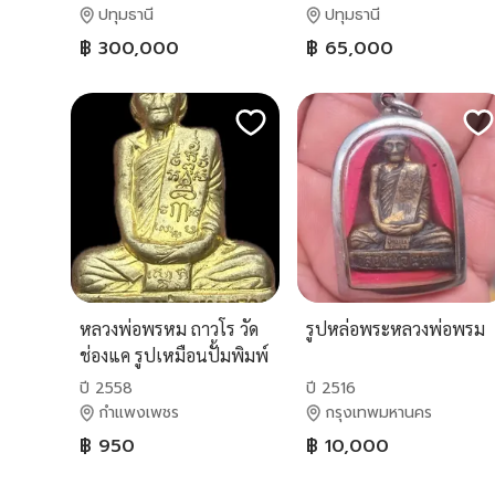
ปทุมธานี
ปทุมธานี
฿ 300,000
฿ 65,000
หลวงพ่อพรหม ถาวโร วัด
รูปหล่อพระหลวงพ่อพรม
ช่องแค รูปเหมือนปั้มพิมพ์
เข่ากว้างหลังเต็ม
ปี 2558
ปี 2516
กำแพงเพชร
กรุงเทพมหานคร
฿ 950
฿ 10,000