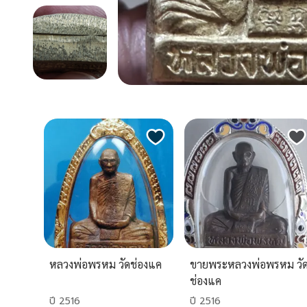
หลวงพ่อพรหม วัดช่องแค
ขายพระหลวงพ่อพรหม วั
ช่องแค
ปี 2516
ปี 2516