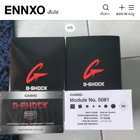
เอ็นโซ่
ค้นหา
ลงขาย
เมนู
1/5