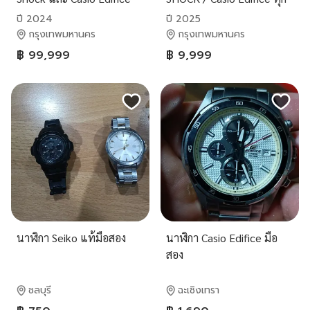
ทุกรุ่นราคาดี BTS อารีย์
รุ่น ไม่จำกัดจำนวน BTS
ปี 2024
ปี 2025
อารีย์
กรุงเทพมหานคร
กรุงเทพมหานคร
฿ 99,999
฿ 9,999
นาฬิกา Seiko แท้มือสอง
นาฬิกา Casio Edifice มือ
สอง
ชลบุรี
ฉะเชิงเทรา