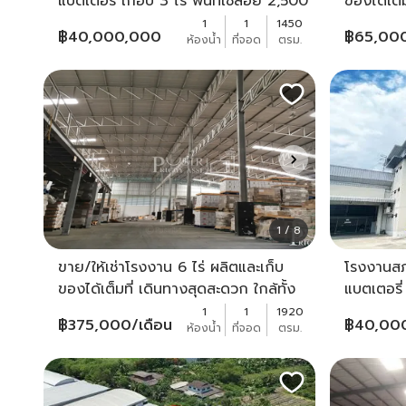
แบตเตอรี่ เกือบ 3 ไร่ พื้นที่ใช้สอย 2,500
ของได้เต็
ตร.ม. พื้น Epoxy ทำเลดีเดินทางง่าย
สาย 5 แ
1
1
1450
฿
40,000,000
฿
65,00
ห้องน้ำ
ที่จอด
ตรม.
ใกล้พุทธสาคร เพียง 2 นาที
1 / 8
ขาย/ให้เช่าโรงงาน 6 ไร่ ผลิตและเก็บ
โรงงานสภ
ของได้เต็มที่ เดินทางสุดสะดวก ใกล้ทั้ง
แบตเตอรี่ 
สาย 5 และเพชรเกษม - KK2618S
ตร.ม. พื้
1
1
1920
฿
375,000
/เดือน
฿
40,00
ห้องน้ำ
ที่จอด
ตรม.
ใกล้พุทธส
KK3322