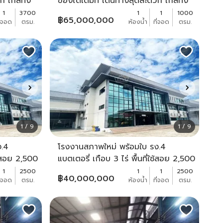
 ใกล้ทั้ง
ของได้เต็มที่ เดินทางสุดสะดวก ใกล้ทั้ง
618S
สาย 5 และเพชรเกษม - KK2618S
1
3700
1
1
1000
฿
65,000,000
ี่จอด
ตรม.
ห้องน้ำ
ที่จอด
ตรม.
1 / 9
1 / 9
ง.4
โรงงานสภาพใหม่ พร้อมใบ รง.4
ใช้สอย 2,500
แบตเตอรี่ เกือบ 3 ไร่ พื้นที่ใช้สอย 2,500
ทางง่าย
ตร.ม. พื้น Epoxy ทำเลดีเดินทางง่าย
1
2500
1
1
2500
฿
40,000,000
ี่จอด
ตรม.
ห้องน้ำ
ที่จอด
ตรม.
ใกล้พุทธสาคร เพียง 2 นาที -
KK3322S