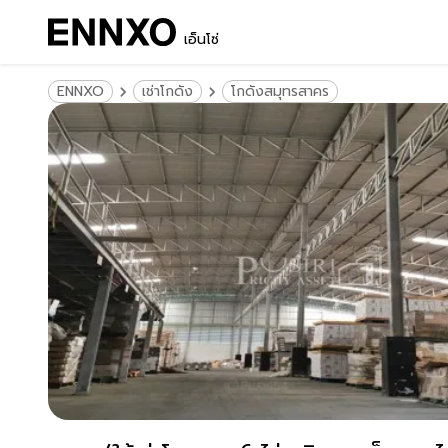
เอ็นโซ่
ENNXO
เช่าโกดัง
โกดังสมุทรสาคร