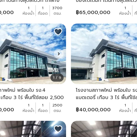
มที่ เดินทางสุดสะดวก ใกล้ทั้ง
ของได้เต็มที่ เดินทางสุดสะดวก
ละเพชรเกษม - KK2618S
สาย 5 และเพชรเกษม - KK2
1
1
3700
1
0,000
฿
65,000,000
ห้องน้ำ
ที่จอด
ตรม.
ห้องน้ำ
ท
1 / 9
าพใหม่ พร้อมใบ รง.4
โรงงานสภาพใหม่ พร้อมใบ ร
เกือบ 3 ไร่ พื้นที่ใช้สอย 2,500
แบตเตอรี่ เกือบ 3 ไร่ พื้นที่
น Epoxy ทำเลดีเดินทางง่าย
ตร.ม. พื้น Epoxy ทำเลดีเดิน
1
1
2500
1
0,000
฿
40,000,000
ห้องน้ำ
ที่จอด
ตรม.
ห้องน้ำ
ท
าคร เพียง 2 นาที -
ใกล้พุทธสาคร เพียง 2 นาที -
S
KK3322S