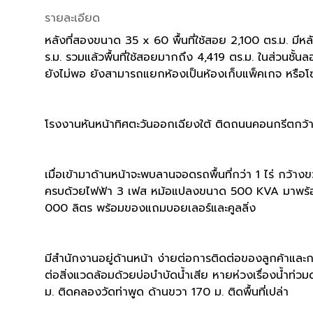
รายละเอียด
หลังที่สองขนาด 35 x 60 พื้นที่ใช้สอย 2,100 ตร.ม. มีหลัง
ร.ม. รวมแล้วพื้นที่ใช้สอยมากถึง 4,419 ตร.ม. ในส่วนช
ยังไม่พอ ยังสามารถแยกห้องเป็นห้องเก็บแพ็คเกจ หรือโซนว
โรงงานหันหน้าทิศตะวันออกเฉียงใต้ ติดถนนคอนกรีตกว้
เมื่อเข้ามาด้านหน้าจะพบลานจอดรถพื้นที่กว่า 1 ไร่ ก
ครบด้วยไฟฟ้า 3 เฟส หม้อแปลงขนาด 500 KVA มาพร้อมตู้ค
000 ลิตร พร้อมของแถมบอยเลอร์และคูลลิ่ง
มีสำนักงานอยู่ด้านหน้า ง่ายต่อการติดต่อของลูกค้าแล
ต่อสิ่งแวดล้อมด้วยบ่อบำบัดน้ำเสีย หายห่วงเรื่องน้ำท่ว
ม. ติดคลองวัดท่าพูด ด้านขวา 170 ม. ติดพื้นที่เปล่า