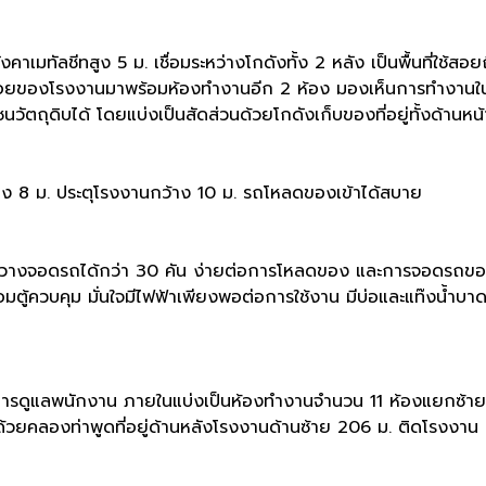
คาเมทัลชีทสูง 5 ม. เชื่อมระหว่างโกดังทั้ง 2 หลัง เป็นพื้นที่ใช้สอ
ั้นลอยของโรงงานมาพร้อมห้องทำงานอีก 2 ห้อง มองเห็นการทำงานในมุ
ัตถุดิบได้ โดยแบ่งเป็นสัดส่วนด้วยโกดังเก็บของที่อยู่ทั้งด้านหน
าง 8 ม. ประตุโรงงานกว้าง 10 ม. รถโหลดของเข้าได้สบาย
ว้างขวางจอดรถได้กว่า 30 คัน ง่ายต่อการโหลดของ และการจอดรถขอ
วบคุม มั่นใจมีไฟฟ้าเพียงพอต่อการใช้งาน มีบ่อและแท๊งน้ำบาดาลท
ะการดูแลพนักงาน ภายในแบ่งเป็นห้องทำงานจำนวน 11 ห้องแยกซ้าย
มด้วยคลองท่าพูดที่อยู่ด้านหลังโรงงานด้านซ้าย 206 ม. ติดโรงงาน