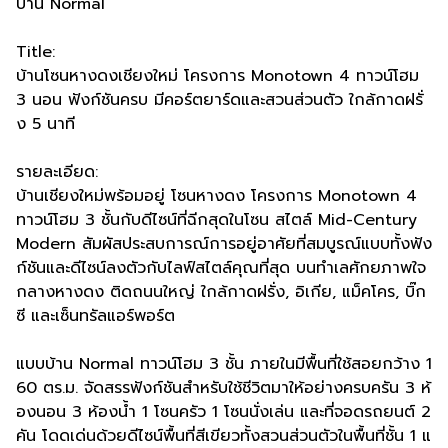
บ้าน Normal
Title:
บ้านโซนหางดงเชียงใหม่ โครงการ Monotown 4 ทาวน์โฮม
3 นอน ฟังก์ชันครบ มีคอร์ตยาร์ดและสวนส่วนตัว ใกล้กาดฝรั่
ง 5 นาที
รายละเอียด:
บ้านเชียงใหม่พร้อมอยู่ โซนหางดง โครงการ Monotown 4
ทาวน์โฮม 3 ชั้นกับดีไซน์ที่ฉีกสุดในโซน สไตล์ Mid-Century
Modern สัมผัสประสบการณ์การอยู่อาศัยที่สมบูรณ์แบบทั้งฟัง
ก์ชันและดีไซน์ลงตัวกับไลฟ์สไตล์คุณที่สุด บนทำเลศักยภาพใจ
กลางหางดง ติดถนนใหญ่ ใกล้กาดฝรั่ง, อิเกีย, แม็คโคร, บิ๊ก
ซี และเซ็นทรัลแอร์พอร์ต
แบบบ้าน Normal ทาวน์โฮม 3 ชั้น ภายในมีพื้นที่ใช้สอยกว้าง 1
60 ตร.ม. จัดสรรฟังก์ชันสำหรับใช้ชีวิตมาให้อย่างครบครัน 3 ห้
องนอน 3 ห้องน้ำ 1 โซนครัว 1 โซนนั่งเล่น และที่จอดรถยนต์ 2
คัน โดดเด่นด้วยดีไซน์พื้นที่สีเขียวทั้งสวนส่วนตัวในพื้นที่ชั้น 1 แ