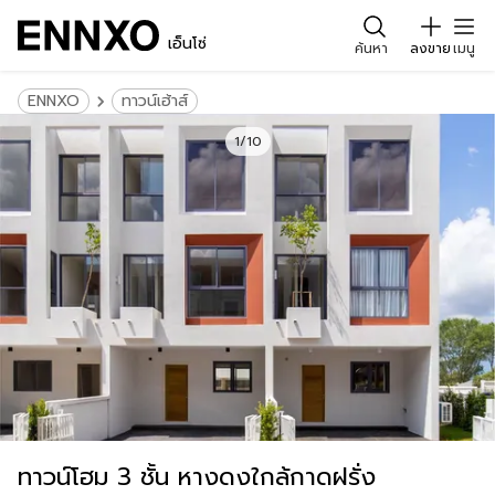
เอ็นโซ่
ค้นหา
ลงขาย
เมนู
ENNXO
ทาวน์เฮ้าส์
1/10
ทาวน์โฮม 3 ชั้น หางดงใกล้กาดฝรั่ง