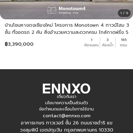
1 / 9
บ้านโซนหางดงเชียงใหม่ โครงการ Monotown 4 ทาวน์โฮม 3
ชั้น ที่จอดรถ 2 คัน สิ่งอำนวยความสะดวกครบ ใกล้กาดฝรั่ง 5
นาที
1
3
165
฿
3,390,000
ห้องนอน
ห้องน้ำ
ตรม.
เกี่ยวกับเรา
นโยบายความเป็นส่วนตัว
ข้อกำหนดและเงื่อนไขการใช้งาน
contact@ennxo.com
อาคารเกษร ทาวเวอร์ ชั้น 26 ถนนราชดำริ แข
วงลุมพินี เขตปทุมวัน กรุงเทพมหานคร 10330