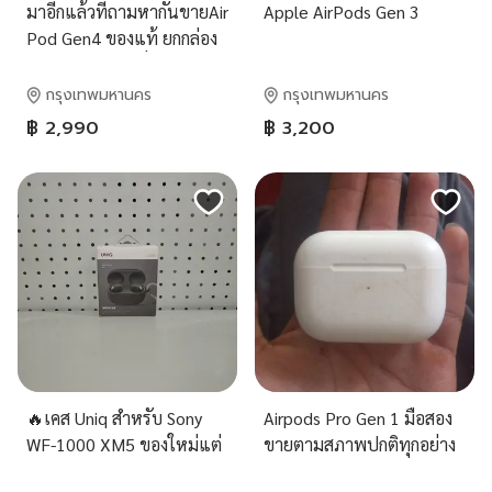
มาอีกแล้วที่ถามหากันขายAir
Apple AirPods Gen 3
Pod Gen4 ของแท้ ยกกล่อง
ใช้งานดีทุกๆฟังชั่น ขาย
ราคา 2990 บาท เบอติดต่อ
กรุงเทพมหานคร
กรุงเทพมหานคร
0946911772 นัดรับ: หลัง
฿ 2,990
฿ 3,200
ราม สนามกีฬาราชมังคลา
🔥เคส Uniq สำหรับ Sony
Airpods Pro Gen 1 มือสอง
WF-1000 XM5 ของใหม่แต่
ขายตามสภาพปกติทุกอย่าง
มีฝุ่นจากการเก็บและแกะออก