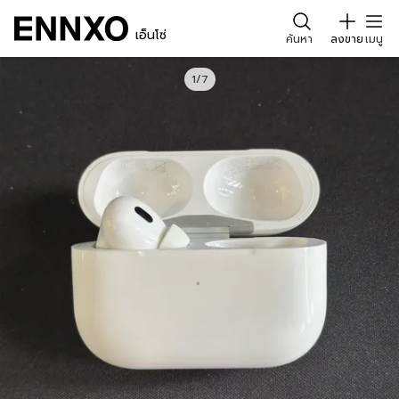
เอ็นโซ่
ค้นหา
ลงขาย
เมนู
1/7