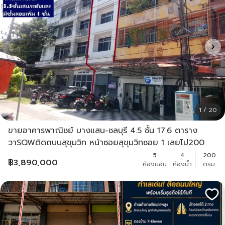
1 / 20
ขายอาคารพาณิชย์ บางแสน-ชลบุรี 4.5 ชั้น 17.6 ตาราง
วาSQWติดถนนสุขุมวิท หน้าซอยสุขุมวิทซอย 1 เลยไป200
เมตรเป็นแยกเลี้ยวถนนลงหาดบางแสนเส้นหลัก (กาแล็คซี่)
5
4
200
฿
3,890,000
ห้องนอน
ห้องน้ำ
ตรม.