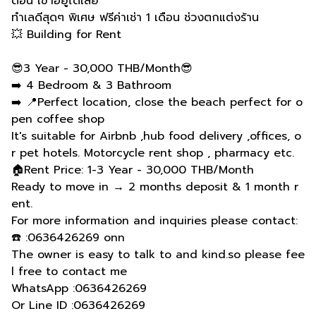
ดือน เข้าอยู่ได้เลย
ทำเลดีสุดๆ พิเศษ ฟรีค่าเช่า 1 เดือน ช่วงตกแต่งร้าน
💥 Building for Rent
😎3 Year - 30,000 THB/Month😎
➡️ 4 Bedroom & 3 Bathroom
➡️ 📍Perfect location, close the beach perfect for o
pen coffee shop
It's suitable for Airbnb ,hub food delivery ,offices, o
r pet hotels. Motorcycle rent shop , pharmacy etc.
🏠Rent Price: 1-3 Year - 30,000 THB/Month
Ready to move in → 2 months deposit & 1 month r
ent.
For more information and inquiries please contact:
☎️ :0636426269 onn
The owner is easy to talk to and kind.so please fee
l free to contact me
WhatsApp :0636426269
Or Line ID :0636426269