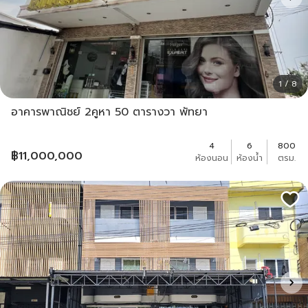
1 / 8
อาคารพาณิชย์ 2คูหา 50 ตารางวา พัทยา
4
6
800
฿
11,000,000
ห้องนอน
ห้องน้ำ
ตรม.