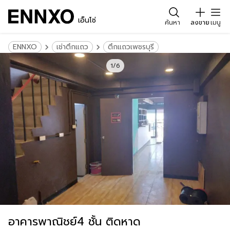
เอ็นโซ่
ค้นหา
ลงขาย
เมนู
ENNXO
เช่าตึกแถว
ตึกแถวเพชรบุรี
1/6
อาคาร​พาณิชย์​4 ชั้น ติดหาด