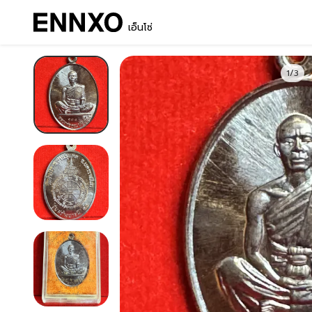
เอ็นโซ่
1/3