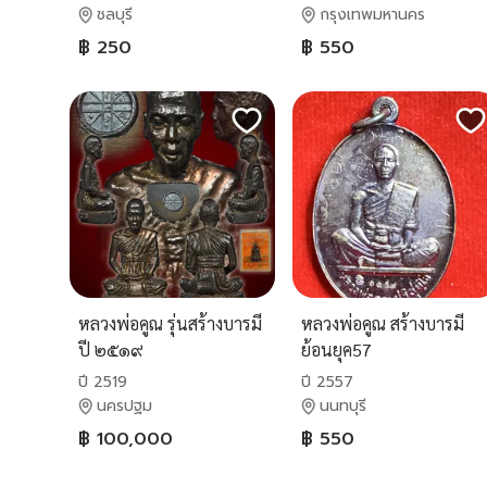
ชลบุรี
กรุงเทพมหานคร
฿ 250
฿ 550
หลวงพ่อคูณ รุ่นสร้างบารมี
หลวงพ่อคูณ สร้างบารมี
ปี ๒๕๑๙
ย้อนยุค57
ปี 2519
ปี 2557
นครปฐม
นนทบุรี
฿ 100,000
฿ 550