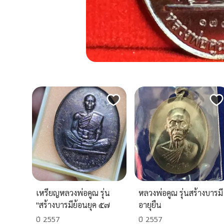
เหรียญหลวงพ่อคูณ รุ่น
หลวงพ่อคูณ รุ่นสร้างบารมี
"สร้างบารมีย้อนยุค ๕๗
อายุยืน
ปี 2557
ปี 2557