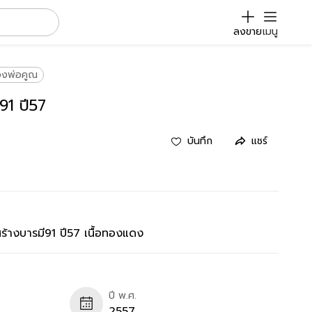
ลงขาย
เมนู
วงพ่อคูณ
91 ปี57
บันทึก
แชร์
างบารมี91 ปี57 เนื้อทองแดง
ปี พ.ศ.
2557