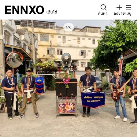
เอ็นโซ่
ค้นหา
ลงขาย
เมนู
1/6