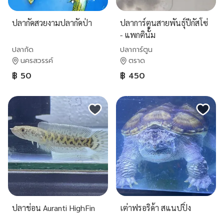
ปลากัดสวยงามปลากัดป่า
ปลาการ์ตูนสายพันธุ์ปีกัสโซ่
- แพกตินั้ม
ปลากัด
ปลาการ์ตูน
นครสวรรค์
ตราด
฿ 50
฿ 450
ปลาช่อน Auranti HighFin
เต่าฟรอริด้า สแนปปิ้ง