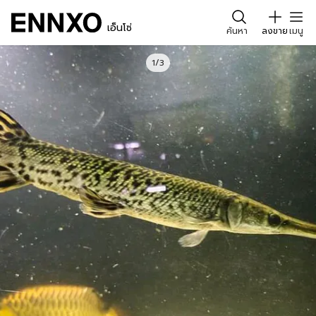
เอ็นโซ่
ค้นหา
ลงขาย
เมนู
1/3