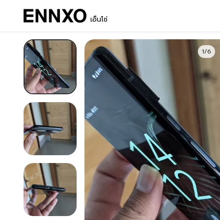
เอ็นโซ่
1/6