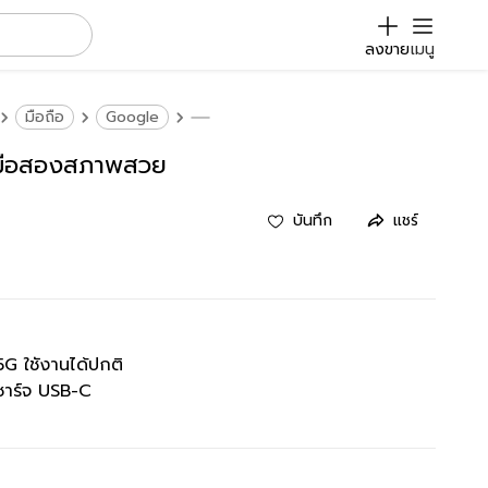
ลงขาย
เมนู
มือถือ
Google
 มือสองสภาพสวย
บันทึก
แชร์
G ใชังานได้ปกติ
ยชาร์จ USB-C