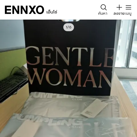
เอ็นโซ่
ค้นหา
ลงขาย
เมนู
1/6