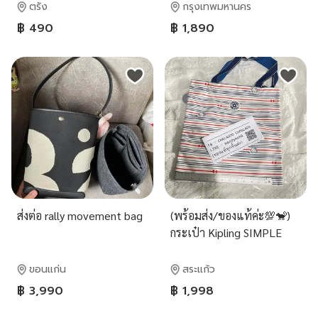
ตรัง
กรุงเทพมหานคร
฿ 490
฿ 1,890
ส่งต่อ rally movement bag
(พร้อมส่ง/ของแท้ค่ะ💯🐒)
กระเป๋า Kipling SIMPLE
TOTE Hello Kitty Str
ขอนแก่น
สระแก้ว
฿ 3,990
฿ 1,998