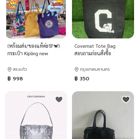
(พร้อมส่ง/ของแท้ค่ะ💯🐒)
Covernat Tote Bag
กระเป๋า Kipling new
สอบถามก่อนสั่งซื้อ
hiphurray tote bag 3 สีค่ะ
สระแก้ว
กรุงเทพมหานคร
฿ 998
฿ 350