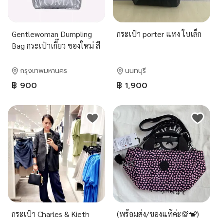
Gentlewoman Dumpling
กระเป๋า porter แทง ใบเล็ก
Bag กระเป๋าเกี๊ยว ของใหม่ สี
เงิน ของแท้ ราคาพิเศษ
กรุงเทพมหานคร
นนทบุรี
฿ 900
฿ 1,900
กระเป๋า Charles & Kieth
(พร้อมส่ง/ของแท้ค่ะ💯🐒)