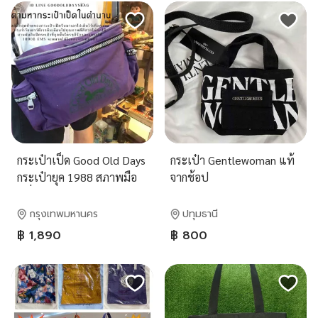
กระเป๋าเป็ด Good Old Days
กระเป๋า Gentlewoman แท้
กระเป๋ายุค 1988 สภาพมือ
จากช้อป
หนึ่ง เก่าเก็บ คงทน สวยเท่
เหมือนเดิม
กรุงเทพมหานคร
ปทุมธานี
฿ 1,890
฿ 800