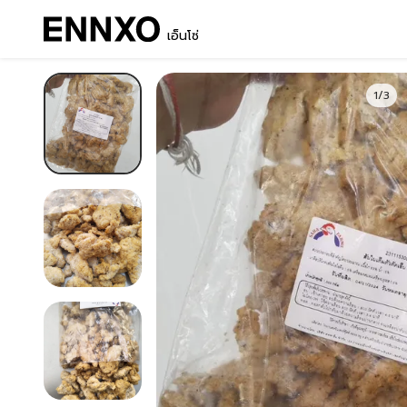
เอ็นโซ่
1/3