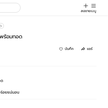
ลงขาย
เมนู
ด
บบพร้อมทอด
บันทึก
แชร์
อด
 อร่อยแน่นอน