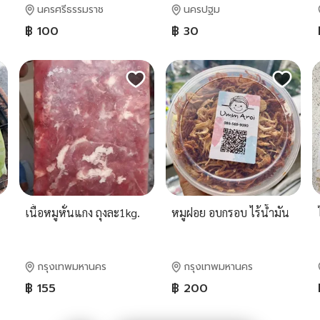
นครศรีธรรมราช
นครปฐม
฿ 100
฿ 30
เนื้อหมูหั่นแกง ถุงละ1kg.
หมูฝอย อบกรอบ ไร้น้ำมัน
กรุงเทพมหานคร
กรุงเทพมหานคร
฿ 155
฿ 200