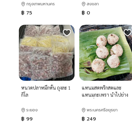
กรุงเทพมหานคร
สงขลา
฿ 75
฿ 0
หนวดปลาหมึกหั่น ถุงละ 1
แหนมสดพริกสดและ
กิโล
แหนมกะเพรา นำไปย่าง
ทอด นึ่ง ได้เลย
ระยอง
พระนครศรีอยุธยา
฿ 99
฿ 249