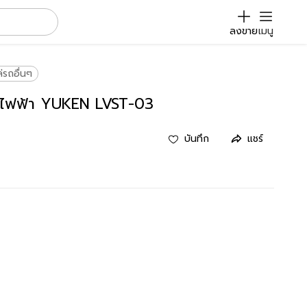
ลงขาย
เมนู
่รถอื่นๆ
์วไฟฟ้า YUKEN LVST-03
บันทึก
แชร์