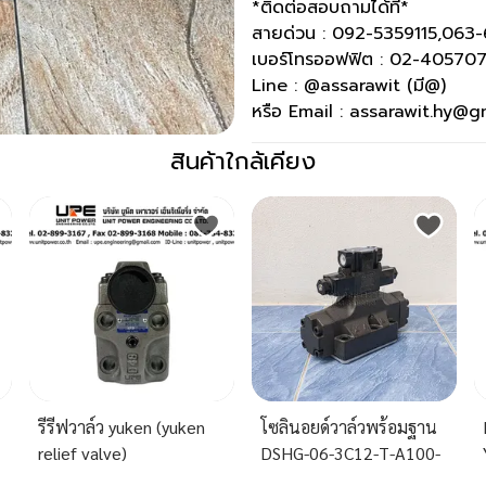
*ติดต่อสอบถามได้ที่*
สายด่วน : 092-5359115,063
เบอร์โทรออฟฟิต : 02-40570
Line : @assarawit (มี@)
หรือ Email : assarawit.hy@g
สินค้าใกล้เคียง
)
รีรีฟวาล์ว yuken (yuken
โซลินอยด์วาล์วพร้อมฐาน
relief valve)
DSHG-06-3C12-T-A100-
53