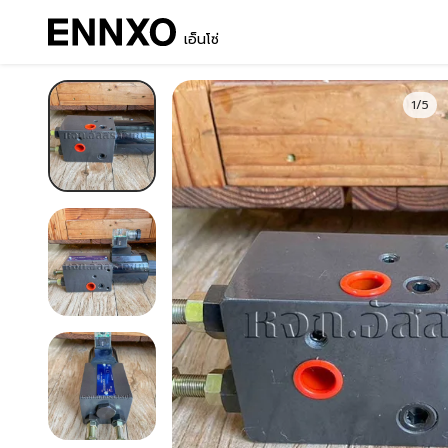
เอ็นโซ่
1/5