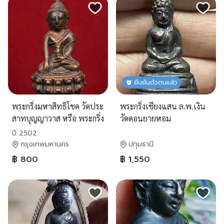
ยืนยันตัวตนแล้ว
พระกริ่งมหาสิทธิโชค วัดประ
พระกริ่งเชียงแสน ล.พ.เงิน
สาทบุญญาวาส หรือ พระกริ่ง
วัดดอนยายหอม
วัดราชนัดดา
ปี 2502
กรุงเทพมหานคร
ปทุมธานี
฿ 800
฿ 1,550