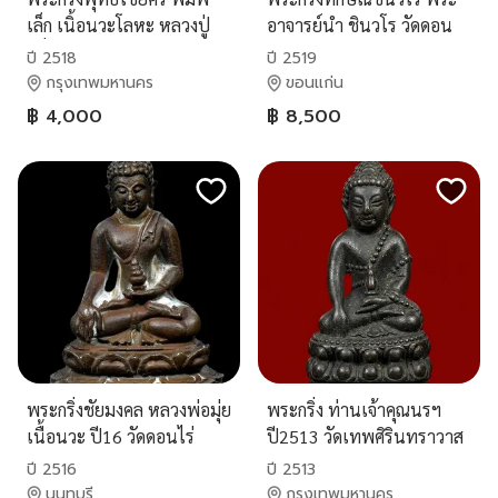
เล็ก เนิ้อนวะโลหะ หลวงปู่
อาจารย์นำ ชินวโร วัดดอน
เพิ่ม วัดกลางบางแก้ว ปี2518
ศาลา จังหวัดพัทลุง ปี 2519
ปี 2518
ปี 2519
กรุงเทพมหานคร
ขอนแก่น
฿ 4,000
฿ 8,500
พระกริ่งชัยมงคล หลวงพ่อมุ่ย
พระกริ่ง ท่านเจ้าคุณนรฯ
เนื้อนวะ ปี16 วัดดอนไร่
ปี2513 วัดเทพศิรินทราวาส
พร้อมกล่องเดิม
ปี 2516
ปี 2513
นนทบุรี
กรุงเทพมหานคร