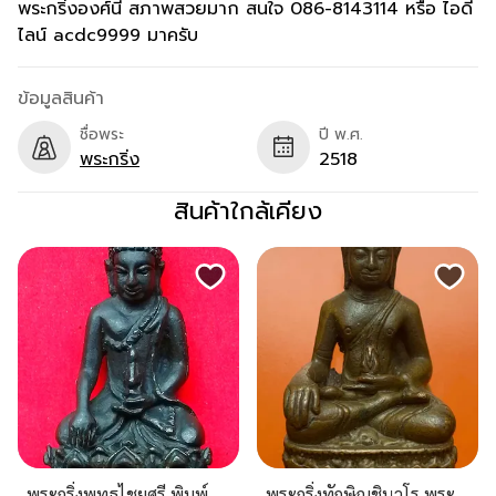
พระกริ่งองศ์นี้ สภาพสวยมาก สนใจ 086-8143114 หรือ ไอดี
ไลน์ acdc9999 มาครับ
ข้อมูลสินค้า
ชื่อพระ
ปี พ.ศ.
พระกริ่ง
2518
สินค้าใกล้เคียง
พระกริ่งพุทธไชยศรี พิมพ์
พระกริ่งทักษิณชินวโร พระ