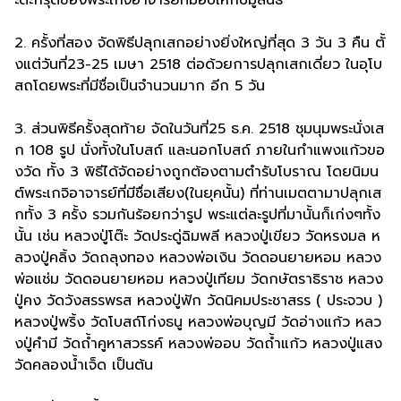
ะตะกรุดของพระเกจิอาจารย์ที่มอบให้กับมูลนิธิ
2. ครั้งที่สอง จัดพิธีปลุกเสกอย่างยิ่งใหญ่ที่สุด 3 วัน 3 คืน ตั้
งแต่วันที่23-25 เมษา 2518 ต่อด้วยการปลุกเสกเดี่ยว ในอุโบ
สถโดยพระที่มีชื่อเป็นจำนวนมาก อีก 5 วัน
3. ส่วนพิธีครั้งสุดท้าย จัดในวันที่25 ธ.ค. 2518 ชุมนุมพระนั่งเส
ก 108 รูป นั่งทั้งในโบสถ์ และนอกโบสถ์ ภายในกำแพงแก้วขอ
งวัด ทั้ง 3 พิธีได้จัดอย่างถูกต้องตามตำรับโบราณ โดยนิมน
ต์พระเกจิอาจารย์ที่มีชื่อเสียง(ในยุคนั้น) ที่ท่านเมตตามาปลุกเส
กทั้ง 3 ครั้ง รวมกันร้อยกว่ารูป พระแต่ละรูปที่มานั้นก็เก่งๆทั้ง
นั้น เช่น หลวงปู่โต๊ะ วัดประดู่ฉิมพลี หลวงปู่เขียว วัดหรงมล ห
ลวงปู่คลิ้ง วัดถลุงทอง หลวงพ่อเงิน วัดดอนยายหอม หลวง
พ่อแช่ม วัดดอนยายหอม หลวงปู่เทียม วัดกษัตราธิราช หลวง
ปู่คง วัดวังสรรพรส หลวงปู่ฟัก วัดนิคมประชาสรร ( ประจวบ )
หลวงปู่พริ้ง วัดโบสถ์โก่งธนู หลวงพ่อบุญมี วัดอ่างแก้ว หลว
งปู่คำมี วัดถ้ำคูหาสวรรค์ หลวงพ่ออบ วัดถ้ำแก้ว หลวงปู่แสง
วัดคลองน้ำเจ็ด เป็นต้น