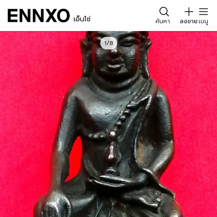
เอ็นโซ่
ค้นหา
ลงขาย
เมนู
1/8