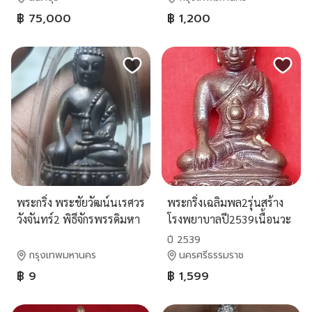
฿ 75,000
฿ 1,200
พระกริ่ง พระชัยวัฒน์นเรศวร
พระกริ่งเฉลิมพล2รุ่นสร้าง
วังจันทร์2 พิธีจักรพรรดิมหา
โรงพยาบาลปี2539เนื้อนวะ
พุทธ าภิเษก ณ วัดพระพุทธ
โลหะ
ปี 2539
ชินราช เนื้อนวโลหะ
กรุงเทพมหานคร
นครศรีธรรมราช
฿ 9
฿ 1,599