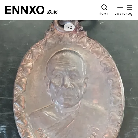
เอ็นโซ่
ค้นหา
ลงขาย
เมนู
1/2