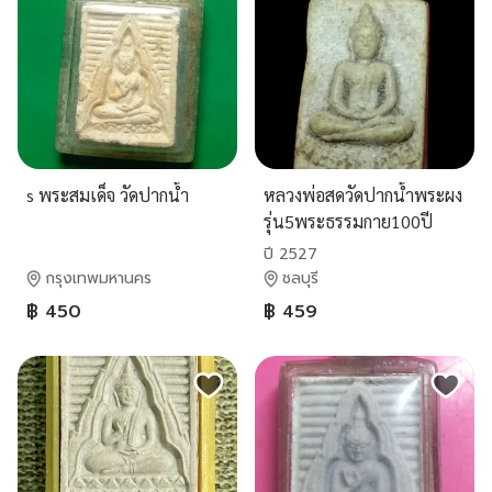
s พระสมเด็จ วัดปากน้ำ
หลวงพ่อสดวัดปากน้ำพระผง
รุ่น5พระธรรมกาย100ปี
ปี 2527
กรุงเทพมหานคร
ชลบุรี
฿ 450
฿ 459