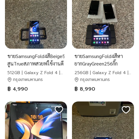
ขายSamsungFold4สีBeige512กิ๊ก
ขายSamsungFold4สีหา
สูนTrueสภาพสวยฟใช้งานดี
ยากGrayGreen256กิ๊ก
ถูกๆ
สูนTrueจอกางสุดหายากใช้
512GB | Galaxy Z Fold 4 |
256GB | Galaxy Z Fold 4 |
งานดีถ๔หๆ
Samsung
Samsung
กรุงเทพมหานคร
กรุงเทพมหานคร
฿ 4,990
฿ 8,990