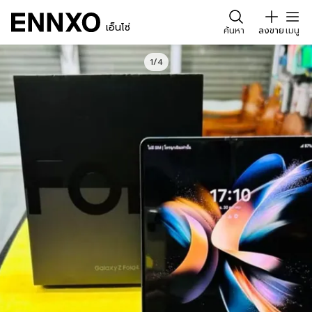
เอ็นโซ่
ค้นหา
ลงขาย
เมนู
1/4