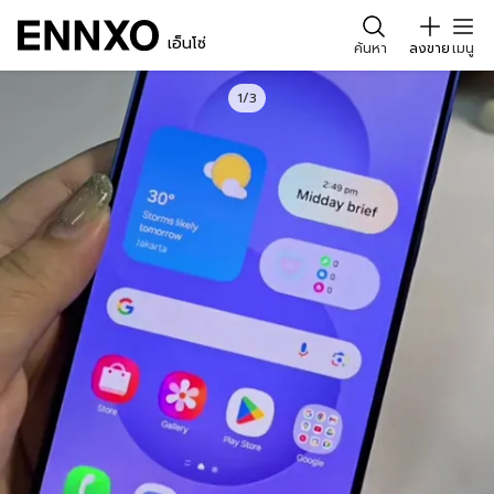
เอ็นโซ่
ค้นหา
ลงขาย
เมนู
1/3