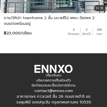
1 / 15
ขาย/ให้เช่า townhome 2 ชั้น มบ.พลีโน่ พหบ-วัชรพล 2
ตบแต่งพร้อมอยู่
3
3
130
฿
23,000
/เดือน
ห้องนอน
ห้องน้ำ
ตรม.
เกี่ยวกับเรา
นโยบายความเป็นส่วนตัว
ข้อกำหนดและเงื่อนไขการใช้งาน
contact@ennxo.com
อาคารเกษร ทาวเวอร์ ชั้น 26 ถนนราชดำริ แข
วงลุมพินี เขตปทุมวัน กรุงเทพมหานคร 10330