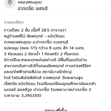
คลองพระอุดม
ปากเกร็ด
นนทบุรี
รายละเอียด
ทาวน์โฮม 2 ชั้น เนื้อที่ 28.5 ตารางวา
หมู่บ้านพลีโน่ ชัยพฤกษ์ - แจ้งวัฒนะ
ต.คลองพระอุดม อ.ปากเกร็ด จ.นนทบุรี
แปลงมุม (ซอย 1/1) กว้าง 8 เมตร ลึก 14 เมตร
3 ห้องนอน 2 ห้องน้ำ 1 ห้องครัว 2 ที่จอดรถ
มีการรีโนเวทและตกแต่งอย่างดี มีพื้นที่รอบตัวบ้าน
สามารถเดินทางได้ทั้งถนนชัยพฤกษ์ ทางด่วนศรีรัชฯ
และรถไฟฟ้าสายสีม่วง สถานีบางรักใหญ่
ใกล้ โรบินสันไลฟ์สไตล์ ราชพฤกษ์ วัดสะพานสูง
เซ็ลทรัล แจ้งวัฒนะ โรงเรียนเตรียมอุดมศึกษาน้อมเกล้า
เมเจอร์ ฮอลลีวูด ปากเกร็ด โรงพยาบาลปากเกร็ด 2
ราคาขาย 3,290,000
สถานที่ตั้ง