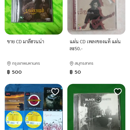
ขาย CD มาลีฮวนน่า
แผ่น CD เพลงของแท้ แผ่น
ละ50.-
กรุงเทพมหานคร
สมุทรสาคร
฿ 500
฿ 50