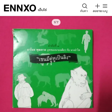
เอ็นโซ่
ค้นหา
ลงขาย
เมนู
1/7