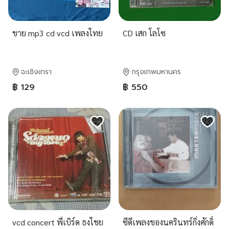
ขาย mp3 cd vcd เพลงไทย
CD เสก โลโซ
ฉะเชิงเทรา
กรุงเทพมหานคร
฿ 129
฿ 550
vcd concert พี่เบิร์ด ธงไชย
ซีดีเพลงของนครินทร์กิ่งศักดิ์