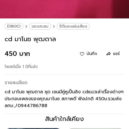
ENNXO
ของสะสม
ซีดีและแผ่นเสียง
cd มาโนช พุฒตาล
450 บาท
บันทึก
แชร์
โพสต์เมื่อ 1 ปีที่แล้ว
รายละเอียด
cd มาโนช พุฒตาล ชุด เชนมีคู่หูเป็นลิง cdแนวเล่าเรื่องต่างๆ
ประกอบเพลงของคุณมาโนช สภาพดี ฟังปกติ 450บ.รวมส่ง
ลทบ.,/0944786788
สินค้าใกล้เคียง