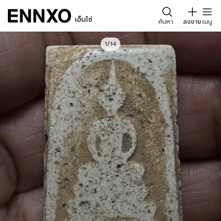
เอ็นโซ่
ค้นหา
ลงขาย
เมนู
1/14