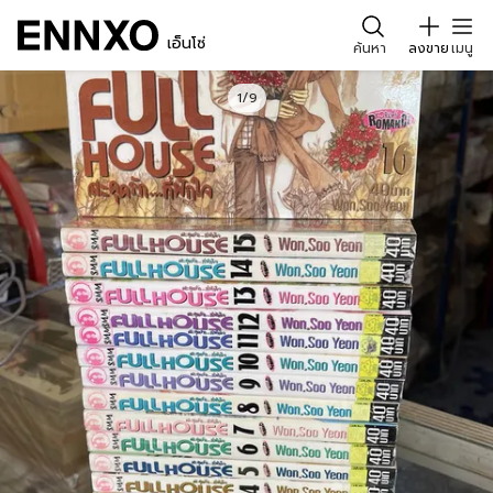
เอ็นโซ่
ค้นหา
ลงขาย
เมนู
1/9